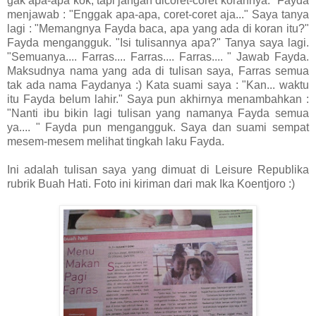
gak apa-apa kok, tapi jangan dicoret-coret korannya." Fayda
menjawab : "Enggak apa-apa, coret-coret aja..." Saya tanya
lagi : "Memangnya Fayda baca, apa yang ada di koran itu?"
Fayda mengangguk. "Isi tulisannya apa?" Tanya saya lagi.
"Semuanya.... Farras.... Farras.... Farras.... " Jawab Fayda.
Maksudnya nama yang ada di tulisan saya, Farras semua
tak ada nama Faydanya :) Kata suami saya : "Kan... waktu
itu Fayda belum lahir." Saya pun akhirnya menambahkan :
"Nanti ibu bikin lagi tulisan yang namanya Fayda semua
ya.... " Fayda pun mengangguk. Saya dan suami sempat
mesem-mesem melihat tingkah laku Fayda.
Ini adalah tulisan saya yang dimuat di Leisure Republika
rubrik Buah Hati. Foto ini kiriman dari mak Ika Koentjoro :)