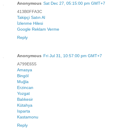
Anonymous
Sat Dec 27, 05:15:00 pm GMT+7
413B0FFA3C
Takipçi Satın Al
İzlenme Hilesi
Google Reklam Verme
Reply
Anonymous
Fri Jul 31, 10:57:00 pm GMT+7
A799E655
Amasya
Bingöl
Muğla
Erzincan
Yozgat
Balıkesir
Kütahya
Isparta
Kastamonu
Reply