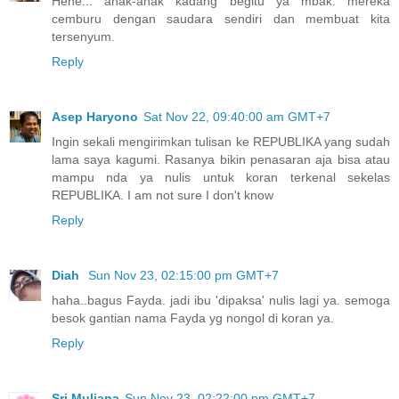
Hehe... anak-anak kadang begitu ya mbak. mereka
cemburu dengan saudara sendiri dan membuat kita
tersenyum.
Reply
Asep Haryono
Sat Nov 22, 09:40:00 am GMT+7
Ingin sekali mengirimkan tulisan ke REPUBLIKA yang sudah
lama saya kagumi. Rasanya bikin penasaran aja bisa atau
mampu nda ya nulis untuk koran terkenal sekelas
REPUBLIKA. I am not sure I don't know
Reply
Diah
Sun Nov 23, 02:15:00 pm GMT+7
haha..bagus Fayda. jadi ibu 'dipaksa' nulis lagi ya. semoga
besok gantian nama Fayda yg nongol di koran ya.
Reply
Sri Muliana
Sun Nov 23, 02:22:00 pm GMT+7