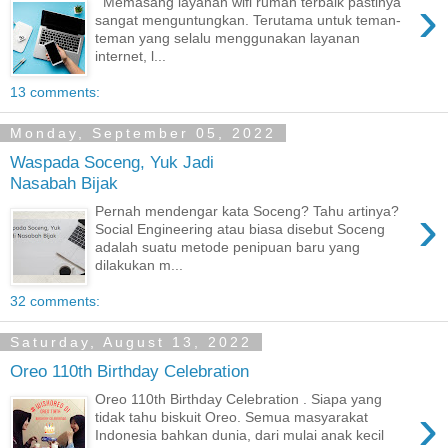
›
Memasang layanan wifi rumah terbaik pastinya
sangat menguntungkan. Terutama untuk teman-
teman yang selalu menggunakan layanan
internet, l...
13 comments:
Monday, September 05, 2022
Waspada Soceng, Yuk Jadi
Nasabah Bijak
›
Pernah mendengar kata Soceng? Tahu artinya?
Social Engineering atau biasa disebut Soceng
adalah suatu metode penipuan baru yang
dilakukan m...
32 comments:
Saturday, August 13, 2022
Oreo 110th Birthday Celebration
Oreo 110th Birthday Celebration . Siapa yang
›
tidak tahu biskuit Oreo. Semua masyarakat
Indonesia bahkan dunia, dari mulai anak kecil