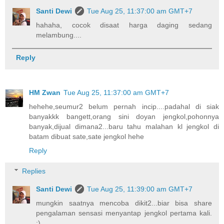
Santi Dewi
Tue Aug 25, 11:37:00 am GMT+7
hahaha, cocok disaat harga daging sedang
melambung....
Reply
HM Zwan
Tue Aug 25, 11:37:00 am GMT+7
hehehe,seumur2 belum pernah incip....padahal di siak
banyakkk bangett,orang sini doyan jengkol,pohonnya
banyak,dijual dimana2...baru tahu malahan kl jengkol di
batam dibuat sate,sate jengkol hehe
Reply
Replies
Santi Dewi
Tue Aug 25, 11:39:00 am GMT+7
mungkin saatnya mencoba dikit2...biar bisa share
pengalaman sensasi menyantap jengkol pertama kali.
:)