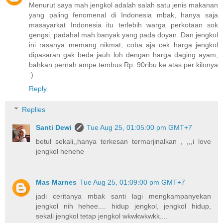
Menurut saya mah jengkol adalah salah satu jenis makanan
yang paling fenomenal di Indonesia mbak, hanya saja
masayarkat Indonesia itu terlebih warga perkotaan sok
gengsi, padahal mah banyak yang pada doyan. Dan jengkol
ini rasanya memang nikmat, coba aja cek harga jengkol
dipasaran gak beda jauh loh dengan harga daging ayam,
bahkan pernah ampe tembus Rp. 90ribu ke atas per kilonya
:)
Reply
Replies
Santi Dewi
Tue Aug 25, 01:05:00 pm GMT+7
betul sekali,,hanya terkesan termarjinalkan , ,,,i love
jengkol hehehe
Mas Marnes
Tue Aug 25, 01:09:00 pm GMT+7
jadi ceritanya mbak santi lagi mengkampanyekan
jengkol nih hehee.... hidup jengkol, jengkol hidup,
sekali jengkol tetap jengkol wkwkwkwkk....