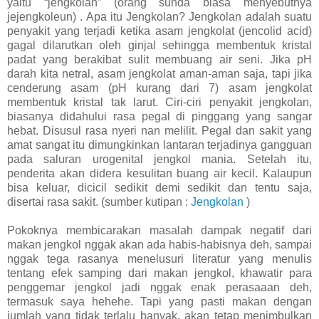
yaitu “jengkolan” (orang sunda biasa menyebutnya
jejengkoleun) . Apa itu Jengkolan? Jengkolan adalah suatu
penyakit yang terjadi ketika asam jengkolat (jencolid acid)
gagal dilarutkan oleh ginjal sehingga membentuk kristal
padat yang berakibat sulit membuang air seni. Jika pH
darah kita netral, asam jengkolat aman-aman saja, tapi jika
cenderung asam (pH kurang dari 7) asam jengkolat
membentuk kristal tak larut. Ciri-ciri penyakit jengkolan,
biasanya didahului rasa pegal di pinggang yang sangar
hebat. Disusul rasa nyeri nan melilit. Pegal dan sakit yang
amat sangat itu dimungkinkan lantaran terjadinya gangguan
pada saluran urogenital jengkol mania. Setelah itu,
penderita akan didera kesulitan buang air kecil. Kalaupun
bisa keluar, dicicil sedikit demi sedikit dan tentu saja,
disertai rasa sakit. (sumber kutipan :
Jengkolan
)
Pokoknya membicarakan masalah dampak negatif dari
makan jengkol nggak akan ada habis-habisnya deh, sampai
nggak tega rasanya menelusuri literatur yang menulis
tentang efek samping dari makan jengkol, khawatir para
penggemar jengkol jadi nggak enak perasaaan deh,
termasuk saya hehehe. Tapi yang pasti makan dengan
jumlah yang tidak terlalu banyak, akan tetap menimbulkan