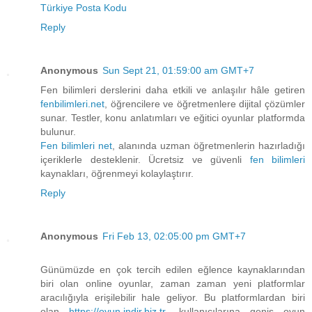
Türkiye Posta Kodu
Reply
Anonymous
Sun Sept 21, 01:59:00 am GMT+7
Fen bilimleri derslerini daha etkili ve anlaşılır hâle getiren
fenbilimleri.net
, öğrencilere ve öğretmenlere dijital çözümler
sunar. Testler, konu anlatımları ve eğitici oyunlar platformda
bulunur.
Fen bilimleri net
, alanında uzman öğretmenlerin hazırladığı
içeriklerle desteklenir. Ücretsiz ve güvenli
fen bilimleri
kaynakları, öğrenmeyi kolaylaştırır.
Reply
Anonymous
Fri Feb 13, 02:05:00 pm GMT+7
Günümüzde en çok tercih edilen eğlence kaynaklarından
biri olan online oyunlar, zaman zaman yeni platformlar
aracılığıyla erişilebilir hale geliyor. Bu platformlardan biri
olan
https://oyun.indir.biz.tr
, kullanıcılarına geniş oyun