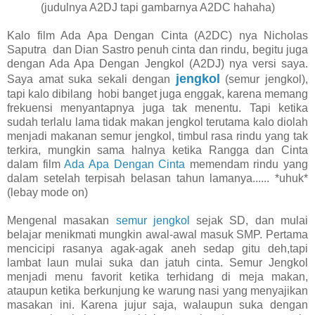
(judulnya A2DJ tapi gambarnya A2DC hahaha)
Kalo film Ada Apa Dengan Cinta (A2DC) nya Nicholas
Saputra dan Dian Sastro penuh cinta dan rindu, begitu juga
dengan Ada Apa Dengan Jengkol (A2DJ) nya versi saya.
jengkol
Saya amat suka sekali dengan
(semur jengkol),
tapi kalo dibilang hobi banget juga enggak, karena memang
frekuensi menyantapnya juga tak menentu. Tapi ketika
sudah terlalu lama tidak makan jengkol terutama kalo diolah
menjadi makanan semur jengkol, timbul rasa rindu yang tak
terkira, mungkin sama halnya ketika Rangga dan Cinta
dalam film
Ada Apa Dengan Cinta
memendam rindu yang
dalam setelah terpisah belasan tahun lamanya...... *uhuk*
(lebay mode on)
Mengenal masakan
semur jengkol
sejak SD, dan mulai
belajar menikmati mungkin awal-awal masuk SMP. Pertama
mencicipi rasanya agak-agak aneh sedap gitu deh,tapi
lambat laun mulai suka dan jatuh cinta. Semur Jengkol
menjadi menu favorit ketika terhidang di meja makan,
ataupun ketika berkunjung ke warung nasi yang menyajikan
masakan ini. Karena jujur saja, walaupun suka dengan