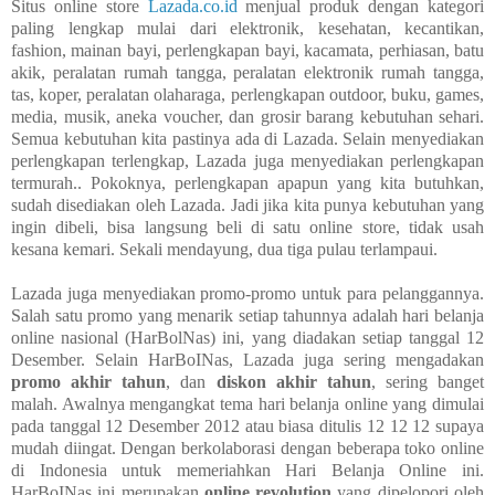
Situs online store
Lazada.co.id
menjual produk dengan kategori
paling lengkap mulai dari elektronik, kesehatan, kecantikan,
fashion, mainan bayi, perlengkapan bayi, kacamata, perhiasan, batu
akik, peralatan rumah tangga, peralatan elektronik rumah tangga,
tas, koper, peralatan olaharaga, perlengkapan outdoor, buku, games,
media, musik, aneka voucher, dan grosir barang kebutuhan sehari.
Semua kebutuhan kita pastinya ada di Lazada. Selain menyediakan
perlengkapan terlengkap, Lazada juga menyediakan perlengkapan
termurah.. Pokoknya, perlengkapan apapun yang kita butuhkan,
sudah disediakan oleh Lazada. Jadi jika
kita punya kebutuhan yang
ingin dibeli, bisa langsung beli di satu online store, tidak usah
kesana kemari. Sekali mendayung, dua tiga pulau terlampaui.
Lazada juga menyediakan promo-promo untuk para pelanggannya.
Salah satu promo yang menarik setiap tahunnya adalah hari belanja
online nasional (HarBolNas) ini, yang diadakan setiap tanggal 12
Desember. Selain HarBoINas, Lazada juga sering mengadakan
promo akhir tahun
, dan
diskon akhir tahun
, sering banget
malah. Awalnya mengangkat tema hari belanja online yang dimulai
pada tanggal 12 Desember 2012 atau biasa ditulis 12 12 12 supaya
mudah diingat. Dengan berkolaborasi dengan beberapa toko online
di Indonesia untuk memeriahkan Hari Belanja Online ini.
HarBoINas ini merupakan
online revolution
yang dipelopori oleh