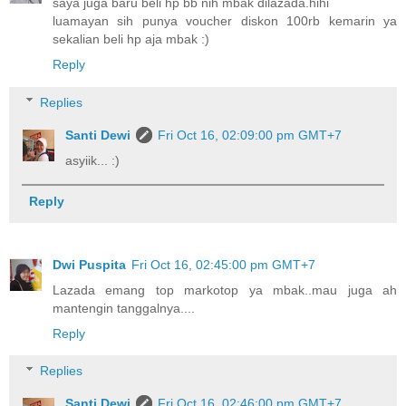
saya juga baru beli hp bb nih mbak dilazada.hihi
luamayan sih punya voucher diskon 100rb kemarin ya
sekalian beli hp aja mbak :)
Reply
Replies
Santi Dewi
Fri Oct 16, 02:09:00 pm GMT+7
asyiik... :)
Reply
Dwi Puspita
Fri Oct 16, 02:45:00 pm GMT+7
Lazada emang top markotop ya mbak..mau juga ah
mantengin tanggalnya....
Reply
Replies
Santi Dewi
Fri Oct 16, 02:46:00 pm GMT+7