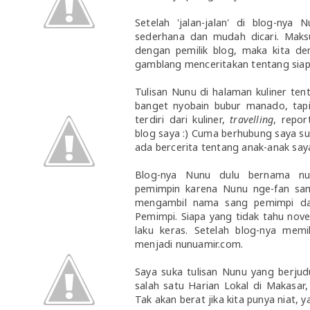
Setelah 'jalan-jalan' di blog-nya 
sederhana dan mudah dicari. Maksud
dengan pemilik blog, maka kita d
gamblang menceritakan tentang siap
Tulisan Nunu di halaman kuliner te
banget nyobain bubur manado, tap
terdiri dari kuliner,
travelling
, repor
blog saya :) Cuma berhubung saya s
ada bercerita tentang anak-anak saya
Blog-nya Nunu dulu bernama nu
pemimpin karena Nunu nge-fan sam
mengambil nama sang pemimpi dar
Pemimpi. Siapa yang tidak tahu nove
laku keras. Setelah blog-nya mem
menjadi nunuamir.com.
Saya suka tulisan Nunu yang berjud
salah satu Harian Lokal di Makasar
Tak akan berat jika kita punya niat, 