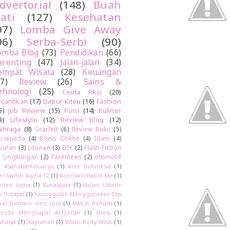
dvertorial
(148)
Buah
ati
(127)
Kesehatan
97)
Lomba Give Away
96)
Serba-Serbi
(90)
omba Blog
(73)
Pendidikan
(66)
arenting
(47)
Jalan-jalan
(34)
empat Wisata
(28)
Keuangan
27)
Review
(26)
Sains &
ehnologi
(25)
Cerita Fiksi
(20)
cantikan
(17)
Dapur Kiteu
(16)
Fashion
5)
Job Review
(15)
Puisi
(14)
Kuliner
3)
Lifestyle
(12)
Review Blog
(12)
ahraga
(8)
Scarlett
(6)
Review Buku
(5)
rsepeda
(4)
Bisnis Online
(4)
Islam
(4)
buran
(3)
Liburan
(3)
DIY
(2)
Flash Fiction
)
Lingkungan
(2)
Parenteen
(2)
otomotif
)
#SahabatKeluarga
(1)
Acer Indonesia
(1)
er Switch Alpha 12
(1)
Acer Switchable Me
(1)
nten Lama
(1)
Bukalapak
(1)
Kajian Ustadz
i Hidayat
(1)
Keunggulan Menggunakan Top
vel Domain .net/.com
(1)
Mandi Parfum
(1)
tode Menghapal Al-Qur'an
(1)
Oreo
(1)
akarya
(1)
Staycation
(1)
Vitalis Body Wash
(1)