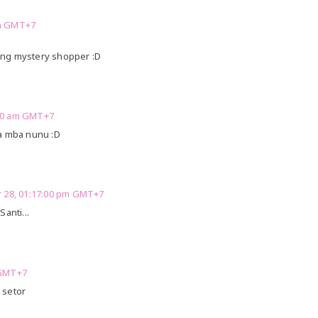
am GMT+7
ng mystery shopper :D
:00 am GMT+7
a mba nunu :D
 28, 01:17:00 pm GMT+7
anti...
 GMT+7
 setor