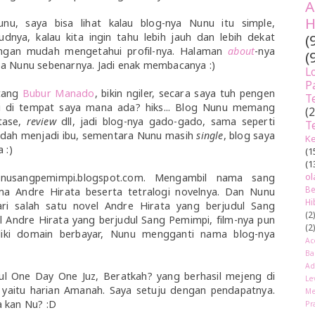
A
H
Nunu, saya bisa lihat kalau blog-nya Nunu itu simple,
nya, kalau kita ingin tahu lebih jauh dan lebih dekat
(
engan mudah mengetahui profil-nya. Halaman
about
-nya
(
a Nunu sebenarnya. Jadi enak membacanya :)
L
P
ntang
Bubur Manado
, bikin ngiler, secara saya tuh pengen
T
i di tempat saya mana ada? hiks... Blog Nunu memang
(
tase,
review
dll, jadi blog-nya gado-gado, sama seperti
T
udah menjadi ibu, sementara Nunu masih
single
, blog saya
Ke
 :)
(1
(1
ol
nusangpemimpi.blogspot.com. Mengambil nama sang
Be
a Andre Hirata beserta tetralogi novelnya. Dan Nunu
Hi
i salah satu novel Andre Hirata yang berjudul Sang
(2
l Andre Hirata yang berjudul Sang Pemimpi, film-nya pun
(2
iliki domain berbayar, Nunu mengganti nama blog-nya
Ac
Ba
Ad
ul One Day One Juz, Beratkah? yang berhasil mejeng di
Le
, yaitu harian Amanah. Saya setuju dengan pendapatnya.
Me
ya kan Nu? :D
Pr