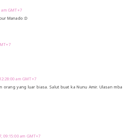
00 am GMT+7
bur Manado :D
GMT+7
 12:28:00 am GMT+7
n orang yang luar biasa. Salut buat ka Nunu Amir. Ulasan mba
7, 09:15:00 am GMT+7