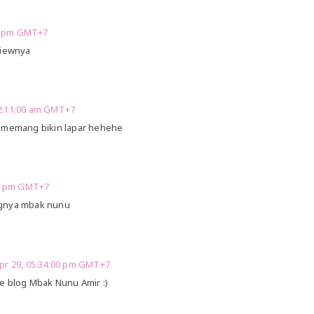
00 pm GMT+7
viewnya
 02:11:00 am GMT+7
u memang bikin lapar hehehe
:00 pm GMT+7
ognya mbak nunu
Apr 29, 05:34:00 pm GMT+7
ke blog Mbak Nunu Amir :)