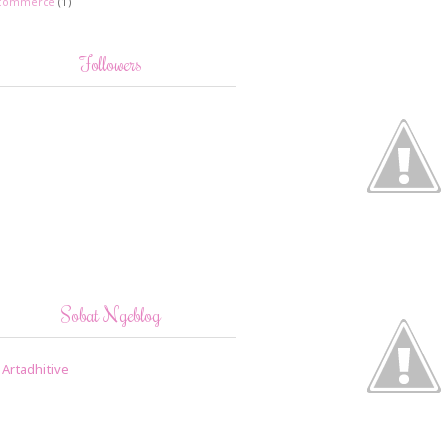
commerce
(1)
Followers
Sobat Ngeblog
Artadhitive