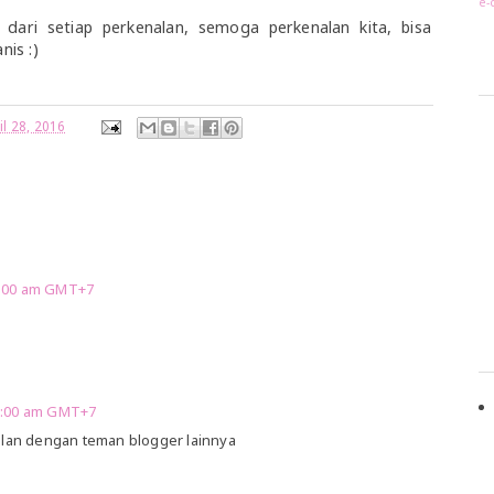
e-
 dari setiap perkenalan, semoga perkenalan kita, bisa
is :)
il 28, 2016
8:00 am GMT+7
18:00 am GMT+7
alan dengan teman blogger lainnya