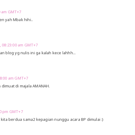
00 am GMT+7
 yah Mbak hihi..
0, 08:23:00 am GMT+7
blog yg nulis ini ga kalah kece lahhh...
:48:00 am GMT+7
h dimuat di majala AMANAH.
00 pm GMT+7
ita berdua sama2 kepagian nunggu acara BP dimulai :)