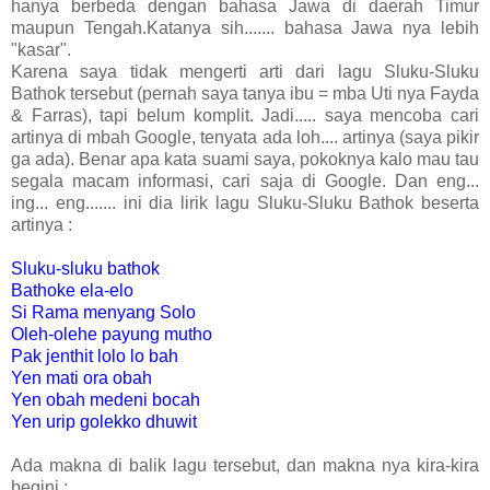
hanya berbeda dengan bahasa Jawa di daerah Timur
maupun Tengah.Katanya sih....... bahasa Jawa nya lebih
"kasar".
Karena saya tidak mengerti arti dari lagu Sluku-Sluku
Bathok tersebut (pernah saya tanya ibu = mba Uti nya Fayda
& Farras), tapi belum komplit. Jadi..... saya mencoba cari
artinya di mbah Google, tenyata ada loh.... artinya (saya pikir
ga ada). Benar apa kata suami saya, pokoknya kalo mau tau
segala macam informasi, cari saja di Google. Dan eng...
ing... eng....... ini dia lirik lagu Sluku-Sluku Bathok beserta
artinya :
Sluku-sluku bathok
Bathoke ela-elo
Si Rama menyang Solo
Oleh-olehe payung mutho
Pak jenthit lolo lo bah
Yen mati ora obah
Yen obah medeni bocah
Yen urip golekko dhuwit
Ada makna di balik lagu tersebut, dan makna nya kira-kira
begini :