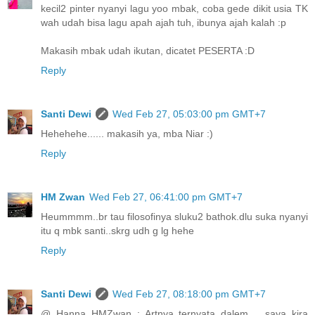
kecil2 pinter nyanyi lagu yoo mbak, coba gede dikit usia TK
wah udah bisa lagu apah ajah tuh, ibunya ajah kalah :p
Makasih mbak udah ikutan, dicatet PESERTA :D
Reply
Santi Dewi
Wed Feb 27, 05:03:00 pm GMT+7
Hehehehe...... makasih ya, mba Niar :)
Reply
HM Zwan
Wed Feb 27, 06:41:00 pm GMT+7
Heummmm..br tau filosofinya sluku2 bathok.dlu suka nyanyi
itu q mbk santi..skrg udh g lg hehe
Reply
Santi Dewi
Wed Feb 27, 08:18:00 pm GMT+7
@ Hanna HMZwan : Artnya ternyata dalem.... saya kira