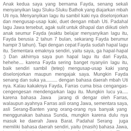
Anak kedua saya yang bernama Fayda, senang sekali
menyanyikan lagu Sluku-Sluku Bathok yang diajarkan mbah
Uti nya. Menyanyikan lagu itu sambil kaki nya diselonjorkan
dan mengusap-usap kaki, duet dengan mbah Uti. Padahal
lagu Jawa tersebut, agak sulit untuk dihapal dan diikuti oleh
anak seumur Fayda (waktu belajar menyanyikan lagu itu,
Fayda berusia 2 tahun 7 bulan, sekarang Fayda berumur
hampir 3 tahun). Tapi dengan cepat Fayda sudah hapal lagu
itu. Sementara emaknya sendiri, yaitu saya, ga hapal-hapal
:) Dan akhirnya saya pun hapal lagu itu dari Fayda,
hehehe.... karena Fayda sering banget nyanyiin lagu itu,
baik sendiri sambil (tetep) mengusap-usap kaki yang
diselonjorkan maupun mengajak saya. Mungkin Fayda
senang dan suka ya.......... dengan bahasa daerah mbah Uti
nya. Kalau kakaknya Fayda, Farras cuma bisa cengangas-
cengengesan mendengarkan lagu itu. Mungkin lucu ya.....
karena bahasa Jawa jarang di dengar oleh Farras,
walaupun ayahnya Farras asli orang Jawa, sementara saya,
asli Serang-Banten yang orang-orang nya banyak yang
menggunakan bahasa Sunda, mungkin karena dulu nya
masuk ke daerah Jawa Barat. Padahal Serang juga
memiliki bahasa daerah sendiri, yaitu (masih) bahasa Jawa,