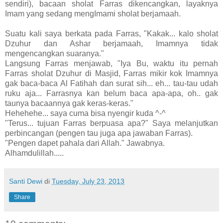
sendiri), bacaan sholat Farras dikencangkan, layaknya
Imam yang sedang mengImami sholat berjamaah.
Suatu kali saya berkata pada Farras, "Kakak... kalo sholat
Dzuhur dan Ashar berjamaah, Imamnya tidak
mengencangkan suaranya."
Langsung Farras menjawab, "Iya Bu, waktu itu pernah
Farras sholat Dzuhur di Masjid, Farras mikir kok Imamnya
gak baca-baca Al Fatihah dan surat sih... eh... tau-tau udah
ruku aja... Farrasnya kan belum baca apa-apa, oh.. gak
taunya bacaannya gak keras-keras."
Hehehehe... saya cuma bisa nyengir kuda ^-^
"Terus... tujuan Farras berpuasa apa?" Saya melanjutkan
perbincangan (pengen tau juga apa jawaban Farras).
"Pengen dapet pahala dari Allah." Jawabnya.
Alhamdulillah.....
Santi Dewi
di
Tuesday, July 23, 2013
Share