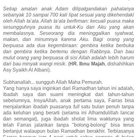
Setiap amalan anak Adam dilipatgandakan pahalanya
sebanyak 10 sampai 700 kali lipat sesuai yang dikehendaki
oleh Allah ta’ala. Allah ta’ala berfirman: kecuali puasa maka
sesungguhnya puasa itu untuk-Ku dan Aku yang akan
membalasnya. Seseorang dia meninggalkan syahwat,
makan, dan minumnya karena Aku. Bagi orang yang
berpuasa ada dua kegembiraan: gembira ketika berbuka
dan gembira ketika bertemu dengan Rabbnya. Dan bau
mulut orang yang berpuasa di sisi Allah adalah lebih harum
dari bau minyak wangi misik
. (
HR. Ibnu Majah
, dishahihkan
Asy Syaikh Al Albani).
Subhanallah... sungguh Allah Maha Pemurah.
Yang hanya saya inginkan dari Ramadhan tahun ini adalah,
ibadah saya dan suami meningkat dari tahun-tahun
sebelumnya, InsyaAllah, anak pertama saya, Farras bisa
menjalankan ibadah puasanya
full
satu bulan penuh tanpa
ada keluhan yang berarti (selama ini Alhamdulillah lancar
dan semangat), juga ibadah sholat lima waktunya yang
telah Farras jalankan tanpa "bolong-bolong" bisa terus
berlanjut walaupun bulan Ramadhan berakhir. Terbiasanya