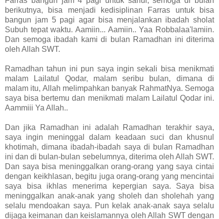
Farras bangun jam 4 pagi untuk sahur, semoga di bulan
berikutnya, bisa menjadi kedisiplinan Farras untuk bisa
bangun jam 5 pagi agar bisa menjalankan ibadah sholat
Subuh tepat waktu. Aamiin... Aamiin.. Yaa Robbalaa'lamiin.
Dan semoga ibadah kami di bulan Ramadhan ini diterima
oleh Allah SWT.
Ramadhan tahun ini pun saya ingin sekali bisa menikmati
malam Lailatul Qodar, malam seribu bulan, dimana di
malam itu, Allah melimpahkan banyak RahmatNya. Semoga
saya bisa bertemu dan menikmati malam Lailatul Qodar ini.
Aammiii Ya Allah..
Dan jika Ramadhan ini adalah Ramadhan terakhir saya,
saya ingin meninggal dalam keadaan suci dan khusnul
khotimah, dimana ibadah-ibadah saya di bulan Ramadhan
ini dan di bulan-bulan sebelumnya, diterima oleh Allah SWT.
Dan saya bisa meninggalkan orang-orang yang saya cintai
dengan keikhlasan, begitu juga orang-orang yang mencintai
saya bisa ikhlas menerima kepergian saya. Saya bisa
meninggalkan anak-anak yang sholeh dan sholehah yang
selalu mendoakan saya. Pun kelak anak-anak saya selalu
dijaga keimanan dan keislamannya oleh Allah SWT dengan