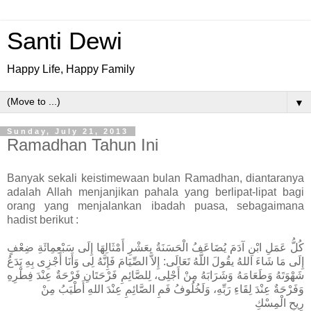
Santi Dewi
Happy Life, Happy Family
▼
Sunday, July 21, 2013
Ramadhan Tahun Ini
Banyak sekali keistimewaan bulan Ramadhan, diantaranya
adalah Allah menjanjikan pahala yang berlipat-lipat bagi
orang yang menjalankan ibadah puasa, sebagaimana
hadist berikut :
كُلُّ عَمَلِ ابْنِ آدَمَ يُضَاعَفُ الْحَسَنَةُ بعَشْرِ أَمْثَالِهَا إِلَى سَبْعِمِائَةِ ضِعْفٍ
إِلَى مَا شَاءَ اللهُ يقُولَ اللَّهُ تَعَالَى: إِلاَّ الصِّيَامَ فَإِنَّهُ لِى وَأَنَا أَجْزِى بِهِ يَدَعُ
شَهْوَتَهُ وَطَعَامَهُ وَشَرَابَهُ مِنْ أَجْلِى، لِلصَّائِمِ فَرْحَتَانِ فَرْحَةٌ عِنْدَ فِطْرِهِ
وَفَرْحَةٌ عِنْدَ لِقَاءِ رَبِّهِ، وَلَخُلُوفُ فَمِ الصَّائِمِ عِنْدَ اللهِ أَطْيَبُ مِنْ
رِيحِ الْمِسْكِ