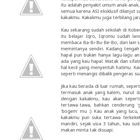
itu adalah penyakit umum anak-anak, d
semua karena ASI eksklusif dilanjut 
kakakmu. Kakakmu juga terbilang jaran
Kau sekarang sudah sekolah di Kober,
itu belajar Iqro, Iqromu sudah lanc
membaca Ba-Bi-Bu-Be-Bo, dan lain s
memintanya sendiri. Kadang tengah 
hapal pun bukan hanya lagu-lagu an
ada yang kau hapal. Watak dan sifa
hal kecil yang menyentuh hatimu. Ka
seperti menangis dibalik pengeras su
Jika kau berada di luar rumah, seper
termasuk anak yang kalem, nurut d
dengan kakakmu, kau akan seperti 
tertawa-tawa, bahkan cenderung '
'bogem' mu :) Kau anak yang lucu
kakakmu pun suka tertawa terkeke
mandiri, sejak usia 3 tahun, kau sud
makan minta tak disuapi.