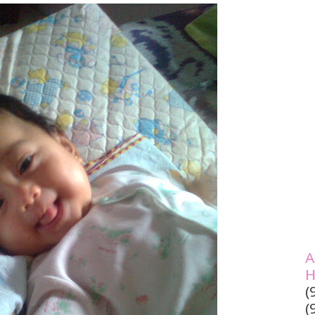
A
H
(
(