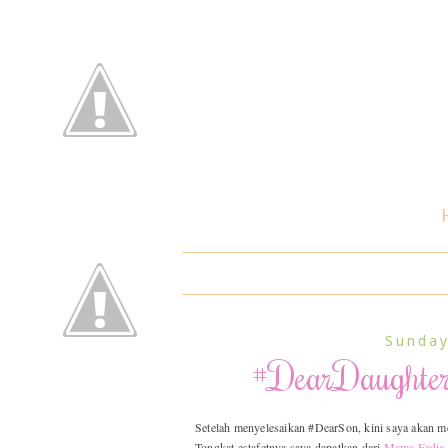
Sunday
#DearDaughte
Setelah menyelesaikan #DearSon, kini saya akan me
Tongkat estafetnya saya dapatkan dari
Mama Fadia 