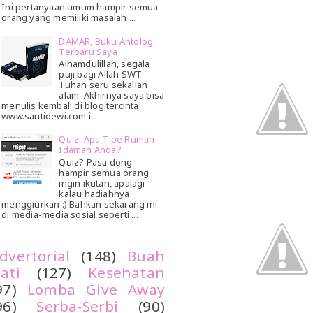
Ini pertanyaan umum hampir semua
orang yang memiliki masalah ...
DAMAR, Buku Antologi
Terbaru Saya
Alhamdulillah, segala
puji bagi Allah SWT
Tuhan seru sekalian
alam. Akhirnya saya bisa
menulis kembali di blog tercinta
www.santidewi.com i...
Quiz: Apa Tipe Rumah
Idaman Anda?
Quiz? Pasti dong
hampir semua orang
ingin ikutan, apalagi
kalau hadiahnya
menggiurkan :) Bahkan sekarang ini
di media-media sosial seperti ...
dvertorial
(148)
Buah
ati
(127)
Kesehatan
97)
Lomba Give Away
96)
Serba-Serbi
(90)