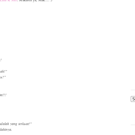
!
yah!”
tu?”
a!!!
dalah yang terkuat!”
dahinya.