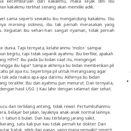
ya kecemburuan dari kakakmu, maka sejak dini ibu
 kakakmu terlihat senang akan memiliki adik.
el sama seperti sewaktu ibu mengandung kakakmu. Ibu
anya
morning sickness,
ibu tak pernah merasakan yang
. Kegiatan ibu sehari-hari sangat nyaman, tidak pernah
ke dunia. Tapi ternyata, kelahiranmu 'molor' sampai
n begitu, tapi tidak sepanik ayahmu. Ibu berfikir, apakah
ang HPHT ibu pada bu bidan saat itu, mengingat
ehingga ibu lupa? Sampai akhirnya bu bidan memberikan pil
 tahu pil apa itu. Sepertinya pil untuk merangsang agar
pun tak ada reaksi apa-apa darimu. Akhirnya bu bidan
ang terakhir. Ibu dan ayahmu pun menurut. Dan ternyata,
dengan hasil USG :) Kau lahir dengan selamat dan sehat.
 lucu dan terbilang anteng, tidak rewel. Pertumbuhanmu
ara, belajar berjalan, layaknya anak-anak normal lainnya.
1 tahun 6 bulan. Dan kau terbilang jarang sakit.
karang, satu kali pun kau tidak pernah ke dokter. Dan
putar batuk, pilek dan panas, yang mana penyakit seperti