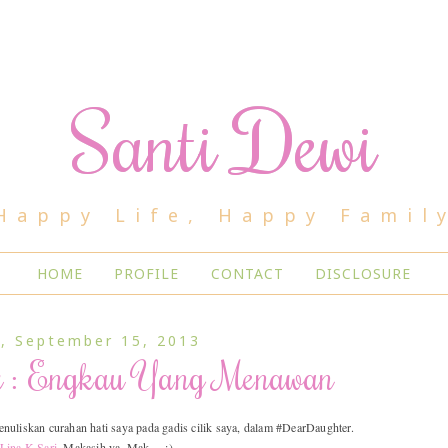
Santi Dewi
Happy Life, Happy Famil
HOME
PROFILE
CONTACT
DISCLOSURE
, September 15, 2013
r : Engkau Yang Menawan
nuliskan curahan hati saya pada gadis cilik saya, dalam #DearDaughter.
Lina K Sari
. Makasih ya, Mak.... :)