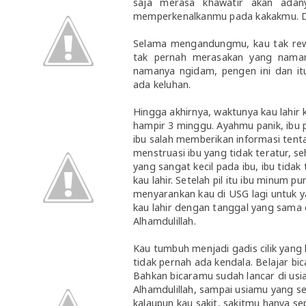
saja merasa khawatir akan adan
memperkenalkanmu pada kakakmu. Dan
Selama mengandungmu, kau tak rew
tak pernah merasakan yang nam
namanya ngidam, pengen ini dan itu
ada keluhan.
Hingga akhirnya, waktunya kau lahir 
hampir 3 minggu. Ayahmu panik, ibu pu
ibu salah memberikan informasi tent
menstruasi ibu yang tidak teratur, s
yang sangat kecil pada ibu, ibu tidak
kau lahir. Setelah pil itu ibu minum 
menyarankan kau di USG lagi untuk y
kau lahir dengan tanggal yang sama 
Alhamdulillah.
Kau tumbuh menjadi gadis cilik yang
tidak pernah ada kendala. Belajar bic
Bahkan bicaramu sudah lancar di usia 
Alhamdulillah, sampai usiamu yang se
kalaupun kau sakit, sakitmu hanya se