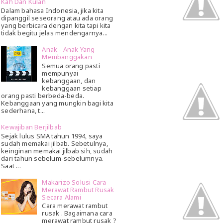
Kah Dan Kulan
Dalam bahasa Indonesia, jika kita
dipanggil seseorang atau ada orang
yang berbicara dengan kita tapi kita
tidak begitu jelas mendengarnya...
Anak - Anak Yang
Membanggakan
Semua orang pasti
mempunyai
kebanggaan, dan
kebanggaan setiap
orang pasti berbeda-beda.
Kebanggaan yang mungkin bagi kita
sederhana, t...
Kewajiban Berjilbab
Sejak lulus SMA tahun 1994, saya
sudah memakai jilbab. Sebetulnya,
keinginan memakai jilbab sih, sudah
dari tahun sebelum-sebelumnya.
Saat ...
Makarizo Solusi Cara
Merawat Rambut Rusak
Secara Alami
Cara merawat rambut
rusak . Bagaimana cara
merawat rambut rusak ?