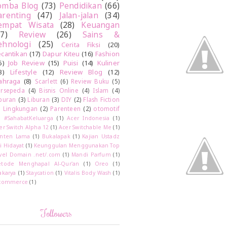
omba Blog
(73)
Pendidikan
(66)
arenting
(47)
Jalan-jalan
(34)
empat Wisata
(28)
Keuangan
27)
Review
(26)
Sains &
ehnologi
(25)
Cerita Fiksi
(20)
cantikan
(17)
Dapur Kiteu
(16)
Fashion
5)
Job Review
(15)
Puisi
(14)
Kuliner
3)
Lifestyle
(12)
Review Blog
(12)
ahraga
(8)
Scarlett
(6)
Review Buku
(5)
rsepeda
(4)
Bisnis Online
(4)
Islam
(4)
buran
(3)
Liburan
(3)
DIY
(2)
Flash Fiction
)
Lingkungan
(2)
Parenteen
(2)
otomotif
)
#SahabatKeluarga
(1)
Acer Indonesia
(1)
er Switch Alpha 12
(1)
Acer Switchable Me
(1)
nten Lama
(1)
Bukalapak
(1)
Kajian Ustadz
i Hidayat
(1)
Keunggulan Menggunakan Top
vel Domain .net/.com
(1)
Mandi Parfum
(1)
tode Menghapal Al-Qur'an
(1)
Oreo
(1)
akarya
(1)
Staycation
(1)
Vitalis Body Wash
(1)
commerce
(1)
Followers