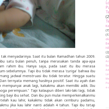
L
P
T
(
T
Ke
(1
(1
ol
Be
Hi
(2
bu tak menyadarinya. Saat itu bulan Ramadhan tahun 2009.
(2
bu satu bulan penuh, tanpa merasakan tanda apa-apa
Ac
am rahim ibu. Hanya saja, pada saat itu ibu merasa
Ba
Ad
lum-sebelumnya. Tapi ibu tidak merasa 'curiga' bahwa ibu
Le
g jadwal menstruasi ibu tidak teratur. Hingga suatu
Me
 Dan ternyata memang hasilnya positif. Saat itu ayah dan
Pr
an mempunyai anak lagi, kakakmu akan memiliki adik. Ibu
e-
 perempuan." Tapi kalaupun diberi laki-laki lagi, tidak
ting bayi ibu sehat. Dan ibu pun mulai memperkenalkanmu
telah kau lahir, kakakmu tidak akan cemburu padamu,
kmu jika kau lahir nanti adalah 4 tahun. Tapi ibu tetap