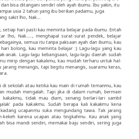
an bisa ditangani sendiri oleh ayah ibumu. Ibu yakin, itu
sampai usia 2 tahun yang ibu berikan padamu, juga
g sakit lho, Nak....
 setiap hari pasti kau meminta belajar pada ibumu. Entah
ar lho, Nak......, menghapal surat-surat pendek, belajar
ebagainya, semua itu tanpa paksaan ayah dan ibumu, kau
hari bolong, kau meminta belajar :) Lagu-lagu yang kau
ak-anak. Lagu-lagu kebangsaan, lagu-lagu daerah sudah
tmu mirip dengan kakakmu, kau mudah terharu untuk hal-
u jarang menangis, tapi begitu menangis, suaramu keras,
ara.
ti di sekolah atau ketika kau main di rumah temanmu, kau
an mudah mengalah. Tapi jika di dalam rumah, bermain
kakakmu, tidak mau diam, senang berlari-lari sambil
galak' pada kakakmu. Sudah berapa kali kakakmu kena
, kadang ucapanmu suka mengundang tawa. Tak jarang
h-kekeh karena ucapan atau tingkahmu. Kau anak yang
ah bisa mandi sendiri, memakai baju sendiri, sering juga