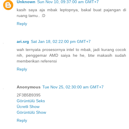
Unknown
Sun Nov 10, 09:37:00 am GMT+7
kasih saya aja mbak leptopnya, bakal buat pajangan di
ruang tamu.. :D
Reply
ari.srg
Sat Jan 18, 02:22:00 pm GMT+7
wah ternyata prosesornya intel to mbak, jadi kurang cocok
nih, penggemar AMD saiya he he, btw makasih sudah
memberikan referensi
Reply
Anonymous
Tue Nov 25, 02:30:00 am GMT+7
2F3B5B9395
Görüntülü Seks
Ücretli Show
Görüntülü Show
Reply