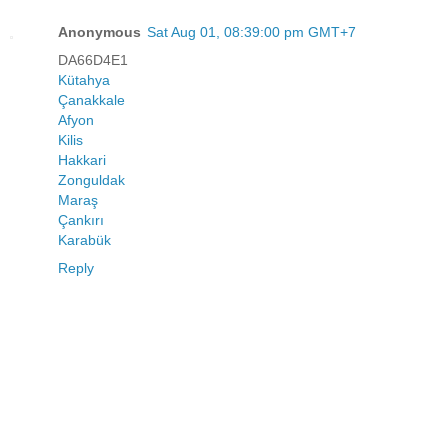
Anonymous
Sat Aug 01, 08:39:00 pm GMT+7
DA66D4E1
Kütahya
Çanakkale
Afyon
Kilis
Hakkari
Zonguldak
Maraş
Çankırı
Karabük
Reply