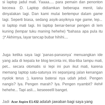
si laptop jadul mati. Yaaaa..... para pemain dan penonton
kecewa :D. Laptop didiamkan beberapa menit, lalu
dinyalakan lagi. Dan kami mulai bertempur dalam
game
lagi. Seperti biasa, sedang asyik-asyiknya nge
game
, lep...
si laptop mati lagi. Ini laptop benar-benar pengen di lem
kuning (lempar tuku maning hehehe) *bahasa apa pula itu
:)* Akhirnya, layar tancap bubar hihihi....
Juga ketika saya lagi 'panas-panasnya' menuangkan ide
yang ada di kepala ke blog tercinta ini, tiba-tiba lampu mati,
pet... secara otomatis si lepi ini pun ikut mati, karena
memang laptop satu-satunya ini sepanjang jalan kenangan
nyolok terus :), karena baterai nya udah jebol. Pengen
nangis? Iya. Pengen marah? Iya. Pengen nyambit? #eh#
hehehe... Tapi asli.... keseeeelll banget.
Jadi
adalah jawaban bagi saya yang
Acer Aspire E1-432