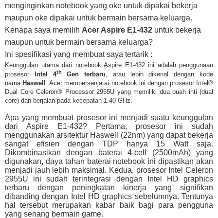
menginginkan notebook yang oke untuk dipakai bekerja
maupun oke dipakai untuk bermain bersama keluarga.
Kenapa saya memilih
Acer Aspire E1-432
untuk bekerja
maupun untuk bermain bersama keluarga?
Ini spesifikasi yang membuat saya tertarik :
Keunggulan utama dari notebook Aspire E1-432 ini adalah penggunaan
th
prosesor
Intel 4
Gen terbaru
, atau lebih dikenal dengan kode
nama
Haswell
. Acer mempersenjatai notebook ini dengan prosesor Intel®
Dual Core Celeron® Processor 2955U yang memiliki dua buah inti (dual
core) dan berjalan pada kecepatan 1.40 GHz.
Apa yang membuat prosesor ini menjadi suatu keunggulan
dari Aspire E1-432? Pertama, prosesor ini sudah
menggunakan arsitektur Haswell (22nm) yang dapat bekerja
sangat efisien dengan TDP hanya 15 Watt saja.
Dikombinasikan dengan baterai 4-cell (2500mAh) yang
digunakan, daya tahan baterai notebook ini dipastikan akan
menjadi jauh lebih maksimal. Kedua, prosesor Intel Celeron
2955U ini sudah terintegrasi dengan Intel HD graphics
terbaru dengan peningkatan kinerja yang signifikan
dibanding dengan Intel HD graphics sebelumnya. Tentunya
hal tersebut merupakan kabar baik bagi para pengguna
yang senang bermain game.