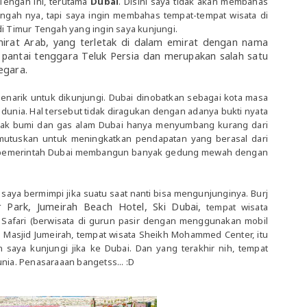
Tengah ini, terutama
Dubai
. Disini saya tidak akan membahas
ngah nya, tapi saya ingin membahas tempat-tempat wisata di
di Timur Tengah yang ingin saya kunjungi.
irat Arab
,
yang terletak di dalam
emirat
dengan nama
pantai tenggara
Teluk Persia
dan merupakan salah satu
egara.
enarik untuk dikunjungi.
Dubai dinobatkan sebagai kota masa
unia. Hal tersebut tidak diragukan dengan adanya bukti nyata
yak bumi dan gas alam Dubai hanya menyumbang kurang dari
mutuskan untuk meningkatkan pendapatan yang berasal dari
ah pemerintah Dubai membangun banyak gedung mewah dengan
aya bermimpi jika suatu saat nanti bisa mengunjunginya. Burj
Park, Jumeirah Beach Hotel, Ski Dubai,
tempat wisata
n Safari (berwisata di gurun pasir dengan menggunakan mobil
ata Masjid Jumeirah, tempat wisata Sheikh Mohammed Center, itu
 saya kunjungi jika ke Dubai. Dan yang terakhir nih, tempat
unia. Penasaraaan bangetss... :D