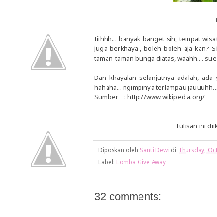
Iiihhh... banyak banget sih, tempat wis
juga berkhayal, boleh-boleh aja kan? 
taman-taman bunga diatas, waahh.... su
Dan khayalan selanjutnya adalah, ada
hahaha... ngimpinya terlampau jauuuhh.... N
Sumber : http://www.wikipedia.org/
Tulisan ini di
Diposkan oleh
Santi Dewi
di
Thursday, Oc
Label:
Lomba Give Away
32 comments: