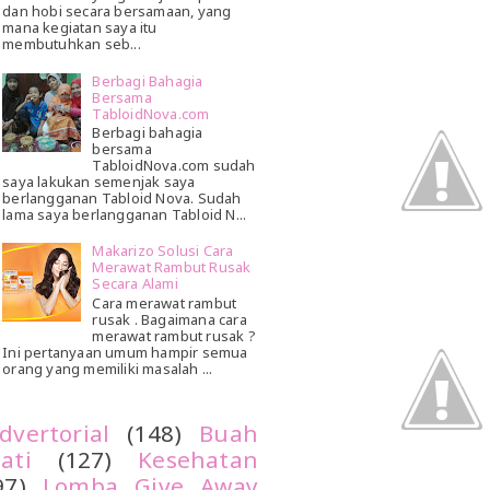
dan hobi secara bersamaan, yang
mana kegiatan saya itu
membutuhkan seb...
Berbagi Bahagia
Bersama
TabloidNova.com
Berbagi bahagia
bersama
TabloidNova.com sudah
saya lakukan semenjak saya
berlangganan Tabloid Nova. Sudah
lama saya berlangganan Tabloid N...
Makarizo Solusi Cara
Merawat Rambut Rusak
Secara Alami
Cara merawat rambut
rusak . Bagaimana cara
merawat rambut rusak ?
Ini pertanyaan umum hampir semua
orang yang memiliki masalah ...
dvertorial
(148)
Buah
ati
(127)
Kesehatan
97)
Lomba Give Away