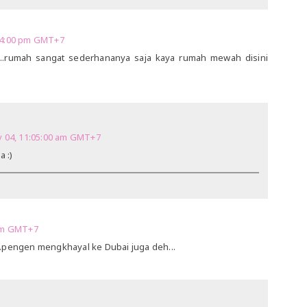
:14:00 pm GMT+7
k...rumah sangat sederhananya saja kaya rumah mewah disini
 04, 11:05:00 am GMT+7
 :)
 am GMT+7
.pengen mengkhayal ke Dubai juga deh...