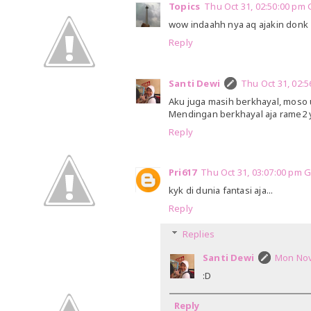
Topics
Thu Oct 31, 02:50:00 pm
wow indaahh nya aq ajakin donk 
Reply
Santi Dewi
Thu Oct 31, 02:
Aku juga masih berkhayal, moso 
Mendingan berkhayal aja rame2 yu
Reply
Pri617
Thu Oct 31, 03:07:00 pm
kyk di dunia fantasi aja...
Reply
Replies
Santi Dewi
Mon Nov
:D
Reply