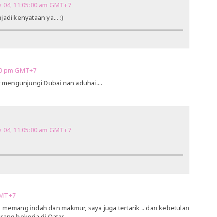
 04, 11:05:00 am GMT+7
di kenyataan ya... :)
:00 pm GMT+7
mengunjungi Dubai nan aduhai....
 04, 11:05:00 am GMT+7
GMT+7
 memang indah dan makmur, saya juga tertarik .. dan kebetulan
rang bekerja di Qatar..