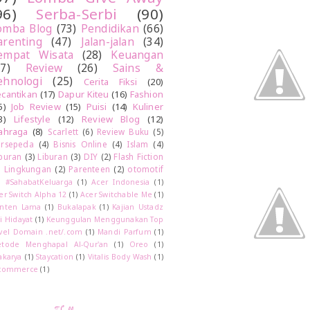
96)
Serba-Serbi
(90)
omba Blog
(73)
Pendidikan
(66)
arenting
(47)
Jalan-jalan
(34)
empat Wisata
(28)
Keuangan
27)
Review
(26)
Sains &
ehnologi
(25)
Cerita Fiksi
(20)
cantikan
(17)
Dapur Kiteu
(16)
Fashion
5)
Job Review
(15)
Puisi
(14)
Kuliner
3)
Lifestyle
(12)
Review Blog
(12)
ahraga
(8)
Scarlett
(6)
Review Buku
(5)
rsepeda
(4)
Bisnis Online
(4)
Islam
(4)
buran
(3)
Liburan
(3)
DIY
(2)
Flash Fiction
)
Lingkungan
(2)
Parenteen
(2)
otomotif
)
#SahabatKeluarga
(1)
Acer Indonesia
(1)
er Switch Alpha 12
(1)
Acer Switchable Me
(1)
nten Lama
(1)
Bukalapak
(1)
Kajian Ustadz
i Hidayat
(1)
Keunggulan Menggunakan Top
vel Domain .net/.com
(1)
Mandi Parfum
(1)
tode Menghapal Al-Qur'an
(1)
Oreo
(1)
akarya
(1)
Staycation
(1)
Vitalis Body Wash
(1)
commerce
(1)