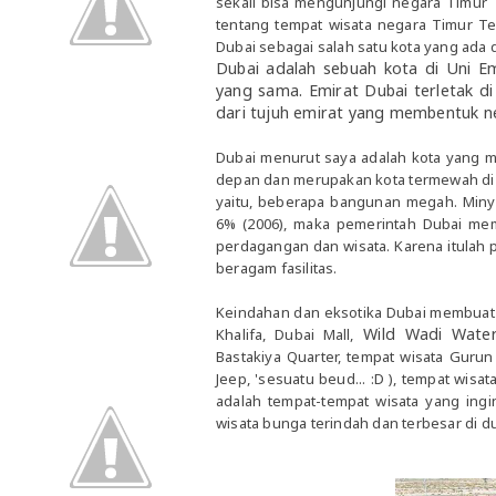
sekali bisa mengunjungi negara Timur 
tentang tempat wisata negara Timur Te
Dubai sebagai salah satu kota yang ada 
Dubai
adalah sebuah kota di
Uni Em
yang sama
.
Emirat
Dubai
terletak di
dari tujuh emirat
yang membentuk
n
Dubai menurut saya adalah kota yang m
depan dan merupakan kota termewah di d
yaitu, beberapa bangunan megah. Min
6% (2006), maka pemerintah Dubai me
perdagangan dan wisata. Karena itul
beragam fasilitas.
Keindahan dan eksotika Dubai membuat s
Wild Wadi Water 
Khalifa, Dubai Mall,
Bastakiya Quarter, tempat wisata Guru
Jeep, 'sesuatu beud... :D ), tempat wis
adalah tempat-tempat wisata yang ingin
wisata bunga terindah dan terbesar di d