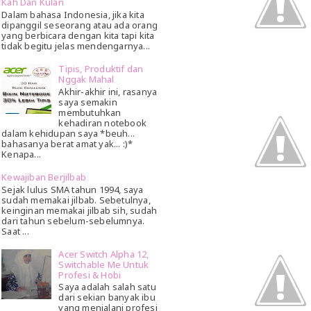
Kah Dan Kulan
Dalam bahasa Indonesia, jika kita
dipanggil seseorang atau ada orang
yang berbicara dengan kita tapi kita
tidak begitu jelas mendengarnya...
Tipis, Produktif dan
Nggak Mahal
Akhir-akhir ini, rasanya
saya semakin
membutuhkan
kehadiran notebook
dalam kehidupan saya *beuh...
bahasanya berat amat yak... :)*
Kenapa...
Kewajiban Berjilbab
Sejak lulus SMA tahun 1994, saya
sudah memakai jilbab. Sebetulnya,
keinginan memakai jilbab sih, sudah
dari tahun sebelum-sebelumnya.
Saat ...
Acer Switch Alpha 12,
Switchable Me Untuk
Profesi & Hobi
Saya adalah salah satu
dari sekian banyak ibu
yang menjalani profesi