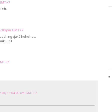
 GMT+7
Teh..
56:00 pm GMT+7
udah ngajak2 hehehe...
k.... :D
 GMT+7
 04, 11:04:00 am GMT+7