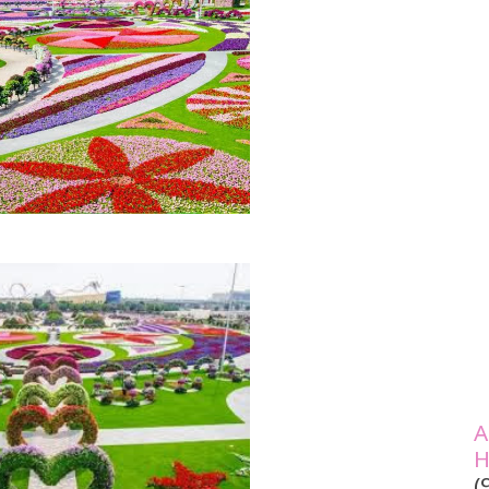
A
H
(