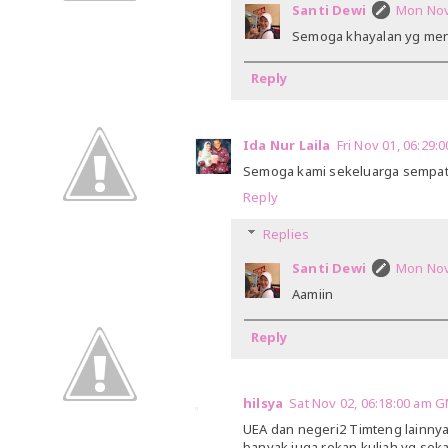
Santi Dewi
Mon Nov
Semoga khayalan yg menja
Reply
Ida Nur Laila
Fri Nov 01, 06:29
Semoga kami sekeluarga sempat 
Reply
Replies
Santi Dewi
Mon Nov
Aamiin
Reply
hilsya
Sat Nov 02, 06:18:00 am 
UEA dan negeri2 Timteng lainnya
banyak juga rekan kuliah yg seka