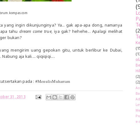
(
L
forum.kompas.com
P
T
ata yang ingin dikunjunginya? Ya... gak apa-apa dong, namanya
(
Siapa tahu
dream come true,
iya gak? hehehe... Apalagi melihat
T
eger bukan?
Ke
(1
 yang mengirim uang gepokan gitu, untuk berlibur ke Dubai,
(1
abung aja kali.... qiqiqiqi....
ol
Be
Hi
(2
ikutsertakan pada :
#MenulisMuharram
(2
Ac
Ba
tober 31, 2013
Ad
Le
Me
Pr
e-