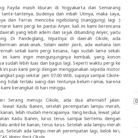
ng Fayda masih liburan di Yogyakarta dan Semarang
 tante-tantenya, budenya dan mbah Utinya, maka saya,
aya dan Farras mencoba ngebolang (nanggung) lagi :)
marin kami pergi ke pantai Anyer, kali ini kami berencana
 daerah yang lebih adem dan sejuk dibanding Anyer, yaitu
ang. Di Pandeglang, tepatnya di daerah Cikole, ada
bermain anak-anak. Selain
water park
, ada wahana lain
Pernah sekali kami pergi kesana, tapi sudah lama sekali.
i ini kami ingin mengunjunginya kembali, yang konon
a sudah lebih luas dan bagus lagi. Seperti waktu pergi ke
ali ini pun kami pergi dengan menggunakan sepeda motor.
angkat pagi sekitar jam 07.00 WIB, supaya sampai Cikole-
ng tidak terlalu siang dan tentunya belum ramai, karena
ami berangkat di hari minggu.
ari Serang menuju Cikole, ada dua alternatif jalan.
, lewat Kadu Banen, setelah perempatan lampu merah,
ok kanan, lebih mudah mencapainya. Yang kedua, lewat jalur
atan Kadu Banen, lurus terus sampai bertemu dengan
 lalu ambil ke kanan, terus lurus. Setelah ada lampu merah
us. Setelah ada lampu merah perempatan lagi, belok kiri,
 CAS
Water Park
Cikole.