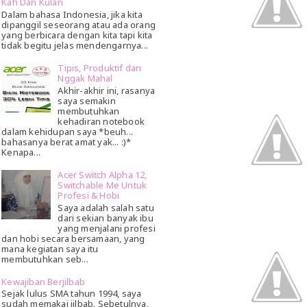
Kah Dan Kulan
Dalam bahasa Indonesia, jika kita
dipanggil seseorang atau ada orang
yang berbicara dengan kita tapi kita
tidak begitu jelas mendengarnya...
Tipis, Produktif dan
Nggak Mahal
Akhir-akhir ini, rasanya
saya semakin
membutuhkan
kehadiran notebook
dalam kehidupan saya *beuh...
bahasanya berat amat yak... :)*
Kenapa...
Acer Switch Alpha 12,
Switchable Me Untuk
Profesi & Hobi
Saya adalah salah satu
dari sekian banyak ibu
yang menjalani profesi
dan hobi secara bersamaan, yang
mana kegiatan saya itu
membutuhkan seb...
Kewajiban Berjilbab
Sejak lulus SMA tahun 1994, saya
sudah memakai jilbab. Sebetulnya,