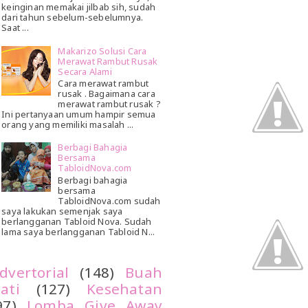
keinginan memakai jilbab sih, sudah
dari tahun sebelum-sebelumnya.
Saat ...
Makarizo Solusi Cara
Merawat Rambut Rusak
Secara Alami
Cara merawat rambut
rusak . Bagaimana cara
merawat rambut rusak ?
Ini pertanyaan umum hampir semua
orang yang memiliki masalah ...
Berbagi Bahagia
Bersama
TabloidNova.com
Berbagi bahagia
bersama
TabloidNova.com sudah
saya lakukan semenjak saya
berlangganan Tabloid Nova. Sudah
lama saya berlangganan Tabloid N...
dvertorial
(148)
Buah
ati
(127)
Kesehatan
97)
Lomba Give Away