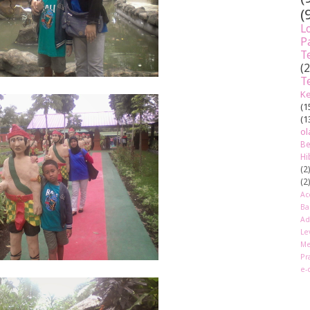
(
L
P
T
(
T
Ke
(1
(1
ol
Be
Hi
(2
(2
Ac
Ba
Ad
Le
Me
Pr
e-