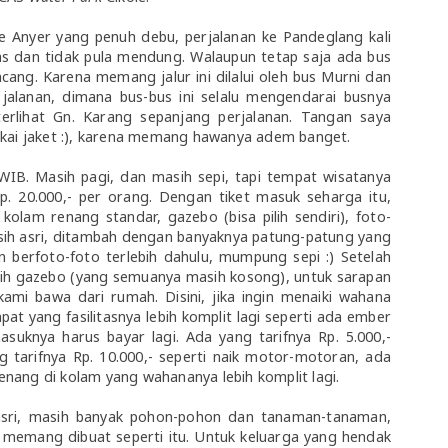
 Anyer yang penuh debu, perjalanan ke Pandeglang kali
nas dan tidak pula mendung. Walaupun tetap saja ada bus
ang. Karena memang jalur ini dilalui oleh bus Murni dan
 jalanan, dimana bus-bus ini selalu mengendarai busnya
erlihat Gn. Karang sepanjang perjalanan. Tangan saya
akai jaket :), karena memang hawanya adem banget.
 WIB. Masih pagi, dan masih sepi, tapi tempat wisatanya
p. 20.000,- per orang. Dengan tiket masuk seharga itu,
kolam renang standar, gazebo (bisa pilih sendiri), foto-
h asri, ditambah dengan banyaknya patung-patung yang
un berfoto-foto terlebih dahulu, mumpung sepi :) Setelah
lih gazebo (yang semuanya masih kosong), untuk sarapan
kami bawa dari rumah. Disini, jika ingin menaiki wahana
t yang fasilitasnya lebih komplit lagi seperti ada ember
asuknya harus bayar lagi. Ada yang tarifnya Rp. 5.000,-
g tarifnya Rp. 10.000,- seperti naik motor-motoran, ada
renang di kolam yang wahananya lebih komplit lagi.
asri, masih banyak pohon-pohon dan tanaman-tanaman,
memang dibuat seperti itu. Untuk keluarga yang hendak