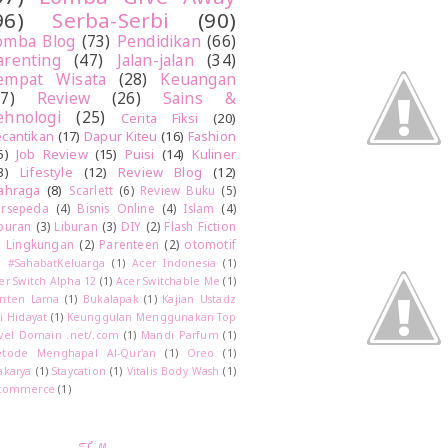
96)
Serba-Serbi
(90)
omba Blog
(73)
Pendidikan
(66)
arenting
(47)
Jalan-jalan
(34)
empat Wisata
(28)
Keuangan
27)
Review
(26)
Sains &
ehnologi
(25)
Cerita Fiksi
(20)
cantikan
(17)
Dapur Kiteu
(16)
Fashion
5)
Job Review
(15)
Puisi
(14)
Kuliner
3)
Lifestyle
(12)
Review Blog
(12)
ahraga
(8)
Scarlett
(6)
Review Buku
(5)
rsepeda
(4)
Bisnis Online
(4)
Islam
(4)
buran
(3)
Liburan
(3)
DIY
(2)
Flash Fiction
)
Lingkungan
(2)
Parenteen
(2)
otomotif
)
#SahabatKeluarga
(1)
Acer Indonesia
(1)
er Switch Alpha 12
(1)
Acer Switchable Me
(1)
nten Lama
(1)
Bukalapak
(1)
Kajian Ustadz
i Hidayat
(1)
Keunggulan Menggunakan Top
vel Domain .net/.com
(1)
Mandi Parfum
(1)
tode Menghapal Al-Qur'an
(1)
Oreo
(1)
akarya
(1)
Staycation
(1)
Vitalis Body Wash
(1)
commerce
(1)