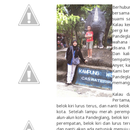
Berhubu
bersama
suami s
Kalau ke
pergi ke
Pandegl
wahana 
disana. 
Dan kal
tempatny
Anyer, k
Kami ber
Pandegla
memang k
Kalau d
Pertama
belok kiri lurus terus, dan nanti bel
kota. Setelah lampu merah peremp
alun-alun kota Pandeglang, belok kiri
perempatan, belok kiri dan lurus ter
dan nanti akan ada petunjuk menuju