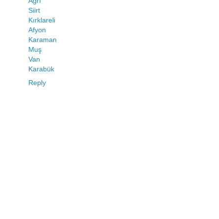
Ağrı
Siirt
Kırklareli
Afyon
Karaman
Muş
Van
Karabük
Reply