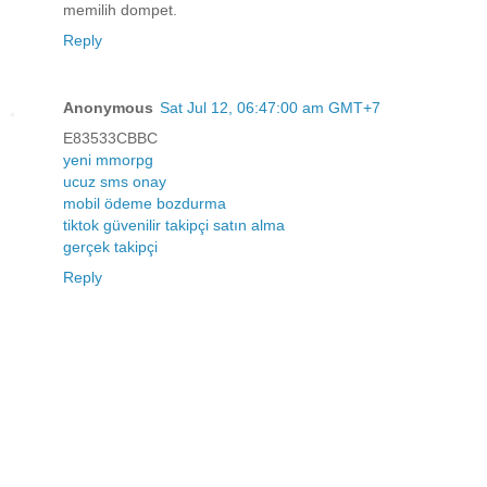
memilih dompet.
Reply
Anonymous
Sat Jul 12, 06:47:00 am GMT+7
E83533CBBC
yeni mmorpg
ucuz sms onay
mobil ödeme bozdurma
tiktok güvenilir takipçi satın alma
gerçek takipçi
Reply