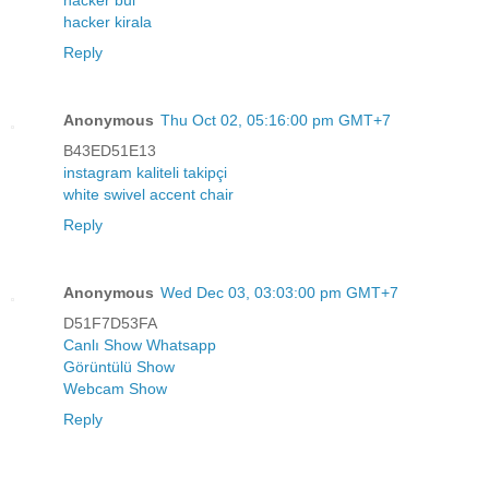
hacker bul
hacker kirala
Reply
Anonymous
Thu Oct 02, 05:16:00 pm GMT+7
B43ED51E13
instagram kaliteli takipçi
white swivel accent chair
Reply
Anonymous
Wed Dec 03, 03:03:00 pm GMT+7
D51F7D53FA
Canlı Show Whatsapp
Görüntülü Show
Webcam Show
Reply