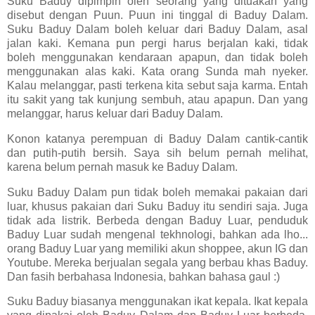
Suku Baduy dipimpin oleh seorang yang dituakan yang
disebut dengan Puun. Puun ini tinggal di Baduy Dalam.
Suku Baduy Dalam boleh keluar dari Baduy Dalam, asal
jalan kaki. Kemana pun pergi harus berjalan kaki, tidak
boleh menggunakan kendaraan apapun, dan tidak boleh
menggunakan alas kaki. Kata orang Sunda mah nyeker.
Kalau melanggar, pasti terkena kita sebut saja karma. Entah
itu sakit yang tak kunjung sembuh, atau apapun. Dan yang
melanggar, harus keluar dari Baduy Dalam.
Konon katanya perempuan di Baduy Dalam cantik-cantik
dan putih-putih bersih. Saya sih belum pernah melihat,
karena belum pernah masuk ke Baduy Dalam.
Suku Baduy Dalam pun tidak boleh memakai pakaian dari
luar, khusus pakaian dari Suku Baduy itu sendiri saja. Juga
tidak ada listrik. Berbeda dengan Baduy Luar, penduduk
Baduy Luar sudah mengenal tekhnologi, bahkan ada lho...
orang Baduy Luar yang memiliki akun shoppee, akun IG dan
Youtube. Mereka berjualan segala yang berbau khas Baduy.
Dan fasih berbahasa Indonesia, bahkan bahasa gaul :)
Suku Baduy biasanya menggunakan ikat kepala. Ikat kepala