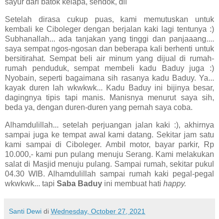
sayur dari batok kelapa, sendok, dll
Setelah dirasa cukup puas, kami memutuskan untuk
kembali ke Ciboleger dengan berjalan kaki lagi tentunya :)
Subhanallah... ada tanjakan yang tinggi dan panjaaang....
saya sempat ngos-ngosan dan beberapa kali berhenti untuk
bersitirahat. Sempat beli air minum yang dijual di rumah-
rumah penduduk, sempat membeli kadu Baduy juga :)
Nyobain, seperti bagaimana sih rasanya kadu Baduy. Ya...
kayak duren lah wkwkwk... Kadu Baduy ini bijinya besar,
dagingnya tipis tapi manis. Manisnya menurut saya sih,
beda ya, dengan duren-duren yang pernah saya coba.
Alhamdulillah... setelah perjuangan jalan kaki :), akhirnya
sampai juga ke tempat awal kami datang. Sekitar jam satu
kami sampai di Ciboleger. Ambil motor, bayar parkir, Rp
10.000,- kami pun pulang menuju Serang. Kami melakukan
salat di Masjid menuju pulang. Sampai rumah, sekitar pukul
04.30 WIB. Alhamdulillah sampai rumah kaki pegal-pegal
wkwkwk... tapi
Saba Baduy
ini membuat hati
happy.
Santi Dewi
di
Wednesday, October 27, 2021