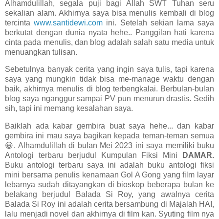
Alhamdulillah, segala puji bagi Allah SWT Tuhan seru
sekalian alam. Akhirnya saya bisa menulis kembali di blog
tercinta
www.santidewi.com
ini. Setelah sekian lama saya
berkutat dengan dunia nyata hehe.. Panggilan hati karena
cinta pada menulis, dan blog adalah salah satu media untuk
menuangkan tulisan.
Sebetulnya banyak cerita yang ingin saya tulis, tapi karena
saya yang mungkin tidak bisa me-manage waktu dengan
baik, akhirnya menulis di blog terbengkalai. Berbulan-bulan
blog saya nganggur sampai PV pun menurun drastis. Sedih
sih, tapi ini memang kesalahan saya.
Baiklah ada kabar gembira buat saya hehe... dan kabar
gembira ini mau saya bagikan kepada teman-teman semua
😀. Alhamdulillah di bulan Mei 2023 ini saya memiliki buku
Antologi terbaru berjudul Kumpulan Fiksi Mini
DAMAR.
Buku antologi terbaru saya ini adalah buku antologi fiksi
mini bersama penulis kenamaan Gol A Gong yang film layar
lebarnya sudah ditayangkan di bioskop beberapa bulan ke
belakang berjudul Balada Si Roy, yang awalnya cerita
Balada Si Roy ini adalah cerita bersambung di Majalah HAI,
lalu menjadi novel dan akhirnya di film kan. Syuting film nya