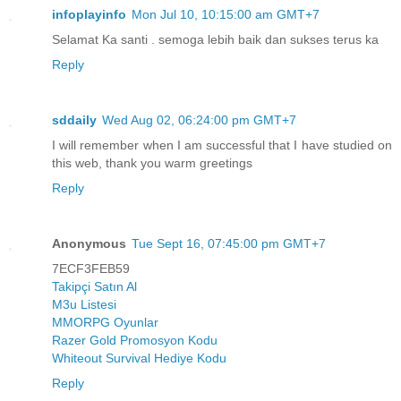
infoplayinfo
Mon Jul 10, 10:15:00 am GMT+7
Selamat Ka santi . semoga lebih baik dan sukses terus ka
Reply
sddaily
Wed Aug 02, 06:24:00 pm GMT+7
I will remember when I am successful that I have studied on
this web, thank you warm greetings
Reply
Anonymous
Tue Sept 16, 07:45:00 pm GMT+7
7ECF3FEB59
Takipçi Satın Al
M3u Listesi
MMORPG Oyunlar
Razer Gold Promosyon Kodu
Whiteout Survival Hediye Kodu
Reply