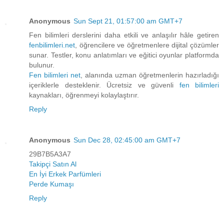
Anonymous
Sun Sept 21, 01:57:00 am GMT+7
Fen bilimleri derslerini daha etkili ve anlaşılır hâle getiren
fenbilimleri.net
, öğrencilere ve öğretmenlere dijital çözümler
sunar. Testler, konu anlatımları ve eğitici oyunlar platformda
bulunur.
Fen bilimleri net
, alanında uzman öğretmenlerin hazırladığı
içeriklerle desteklenir. Ücretsiz ve güvenli
fen bilimleri
kaynakları, öğrenmeyi kolaylaştırır.
Reply
Anonymous
Sun Dec 28, 02:45:00 am GMT+7
29B7B5A3A7
Takipçi Satın Al
En İyi Erkek Parfümleri
Perde Kumaşı
Reply