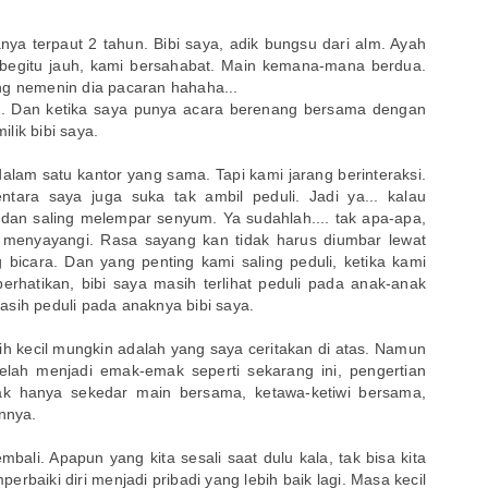
nya terpaut 2 tahun. Bibi saya, adik bungsu dari alm. Ayah
k begitu jauh, kami bersahabat. Main kemana-mana berdua.
ng nemenin dia pacaran hahaha...
. Dan ketika saya punya acara berenang bersama dengan
lik bibi saya.
alam satu kantor yang sama. Tapi kami jarang berinteraksi.
tara saya juga suka tak ambil peduli. Jadi ya... kalau
dan saling melempar senyum. Ya sudahlah.... tak apa-apa,
g menyayangi. Rasa sayang kan tidak harus diumbar lewat
g bicara. Dan yang penting kami saling peduli, ketika kami
rhatikan, bibi saya masih terlihat peduli pada anak-anak
asih peduli pada anaknya bibi saya.
h kecil mungkin adalah yang saya ceritakan di atas. Namun
elah menjadi emak-emak seperti sekarang ini, pengertian
Tak hanya sekedar main bersama, ketawa-ketiwi bersama,
innya.
bali. Apapun yang kita sesali saat dulu kala, tak bisa kita
perbaiki diri menjadi pribadi yang lebih baik lagi. Masa kecil