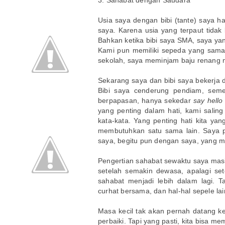
Usia saya dengan bibi (tante) saya ha
saya. Karena usia yang terpaut tida
Bahkan ketika bibi saya SMA, saya ya
Kami pun memiliki sepeda yang sama
sekolah, saya meminjam baju renang mi
Sekarang saya dan bibi saya bekerja d
Bibi saya cenderung pendiam, semen
berpapasan, hanya sekedar
say hello
yang penting dalam hati, kami salin
kata-kata. Yang penting hati kita yan
membutuhkan satu sama lain. Saya pe
saya, begitu pun dengan saya, yang m
Pengertian sahabat sewaktu saya masi
setelah semakin dewasa, apalagi set
sahabat menjadi lebih dalam lagi. 
curhat bersama, dan hal-hal sepele la
Masa kecil tak akan pernah datang kem
perbaiki. Tapi yang pasti, kita bisa mem