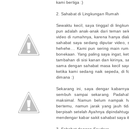
kami bertiga :)
2. Sahabat di Lingkungan Rumah
Sewaktu kecil, saya tinggal di ling
pun adalah anak-anak dari teman sek
video di rumahnya, karena hanya dial
sahabat saya sedang diputar video,
hehehe.... Kami pun sering main rum
bonekaan. Yang paling saya ingat, k
tambahan di sisi kanan dan kirinya, 
sama dengan sahabat masa kecil saya 
ketika kami sedang naik sepeda, di f
dimana :)
Sekarang ini, saya dengar kabarnya
sembuh sampai sekarang. Padaha
maksimal. Namun belum nampak has
bertemu, namun jarak yang jauh ti
berpisah setelah Ayahnya dipindahtuga
mendengar kabar sakit sahabat saya i
3. Sahabat dengan Saudara