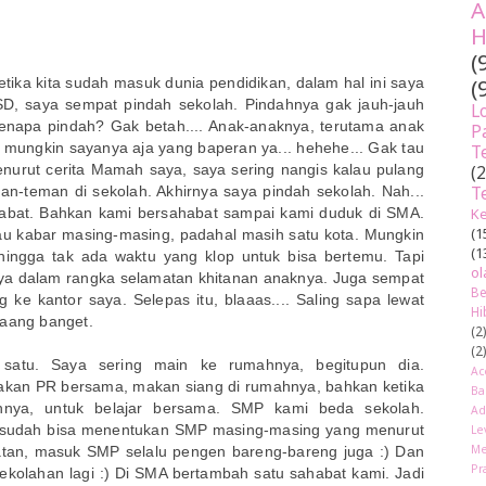
A
H
(
(
etika kita sudah masuk dunia pendidikan, dalam hal ini saya
SD, saya sempat pindah sekolah. Pindahnya gak jauh-jauh
L
kenapa pindah? Gak betah.... Anak-anaknya, terutama anak
P
mungkin sayanya aja yang baperan ya... hehehe... Gak tau
T
menurut cerita Mamah saya, saya sering nangis kalau pulang
(
T
an-teman di sekolah. Akhirnya saya pindah sekolah. Nah...
ahabat. Bahkan kami bersahabat sampai kami duduk di SMA.
Ke
(1
tau kabar masing-masing, padahal masih satu kota. Mungkin
(1
hingga tak ada waktu yang klop untuk bisa bertemu. Tapi
ol
ya dalam rangka selamatan khitanan anaknya. Juga sempat
Be
 ke kantor saya. Selepas itu, blaaas.... Saling sapa lewat
Hi
aaang banget.
(2
(2
atu. Saya sering main ke rumahnya, begitupun dia.
Ac
akan PR bersama, makan siang di rumahnya, bahkan ketika
Ba
nya, untuk belajar bersama. SMP kami beda sekolah.
Ad
i sudah bisa menentukan SMP masing-masing yang menurut
Le
Me
atan, masuk SMP selalu pengen bareng-bareng juga :) Dan
Pr
sekolahan lagi :) Di SMA bertambah satu sahabat kami. Jadi