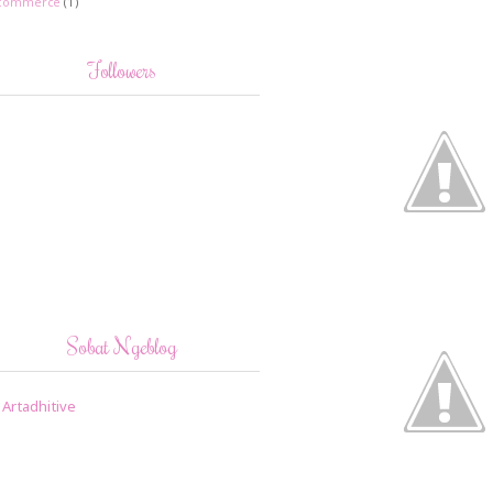
commerce
(1)
Followers
Sobat Ngeblog
Artadhitive