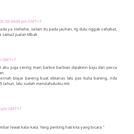
 03, 03:04:00 pm GMT+7
ada ya. Hehehe, selain itu pada jauhan. Yg dulu nggak sahabat,
a sama2 jualan Mbak
 pm GMT+7
 aku juga sering main barbie barbian dipakein baju dari perca
an
rnah blajar bareng buat ebtanas lalu pas kulia bareng, nda
5 tahun, lalu sudah mendahuluiku mb
00 pm GMT+7
bar lewat kata-kata. Yang penting hati kita yang bicara."