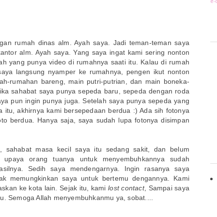
e-
kungan rumah dinas alm. Ayah saya. Jadi teman-teman saya
antor alm. Ayah saya. Yang saya ingat kami sering nonton
ah yang punya video di rumahnya saati itu. Kalau di rumah
 saya langsung nyamper ke rumahnya, pengen ikut nonton
ah-rumahan bareng, main putri-putrian, dan main boneka-
etika sahabat saya punya sepeda baru, sepeda dengan roda
saya pun ingin punya juga. Setelah saya punya sepeda yang
itu, akhirnya kami bersepedaan berdua :) Ada sih fotonya
oto berdua. Hanya saja, saya sudah lupa fotonya disimpan
, sahabat masa kecil saya itu sedang sakit, dan belum
l upaya orang tuanya untuk menyembuhkannya sudah
ilnya. Sedih saya mendengarnya. Ingin rasanya saya
dak memungkinkan saya untuk bertemu dengannya. Kami
skan ke kota lain. Sejak itu, kami
lost contact
, Sampai saya
tu. Semoga Allah menyembuhkanmu ya, sobat....