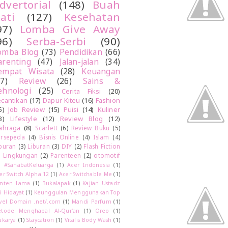
dvertorial
(148)
Buah
ati
(127)
Kesehatan
97)
Lomba Give Away
96)
Serba-Serbi
(90)
omba Blog
(73)
Pendidikan
(66)
arenting
(47)
Jalan-jalan
(34)
empat Wisata
(28)
Keuangan
27)
Review
(26)
Sains &
ehnologi
(25)
Cerita Fiksi
(20)
cantikan
(17)
Dapur Kiteu
(16)
Fashion
5)
Job Review
(15)
Puisi
(14)
Kuliner
3)
Lifestyle
(12)
Review Blog
(12)
ahraga
(8)
Scarlett
(6)
Review Buku
(5)
rsepeda
(4)
Bisnis Online
(4)
Islam
(4)
buran
(3)
Liburan
(3)
DIY
(2)
Flash Fiction
)
Lingkungan
(2)
Parenteen
(2)
otomotif
)
#SahabatKeluarga
(1)
Acer Indonesia
(1)
er Switch Alpha 12
(1)
Acer Switchable Me
(1)
nten Lama
(1)
Bukalapak
(1)
Kajian Ustadz
i Hidayat
(1)
Keunggulan Menggunakan Top
vel Domain .net/.com
(1)
Mandi Parfum
(1)
tode Menghapal Al-Qur'an
(1)
Oreo
(1)
akarya
(1)
Staycation
(1)
Vitalis Body Wash
(1)