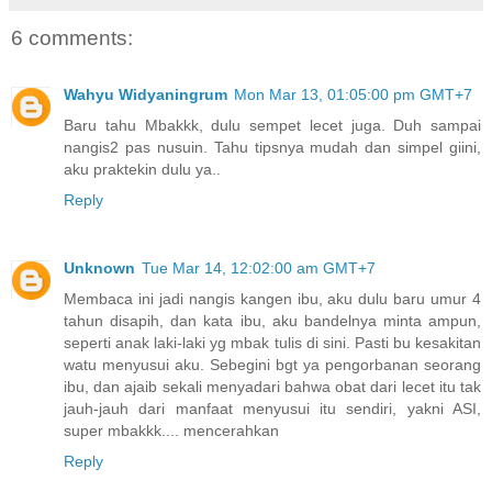
6 comments:
Wahyu Widyaningrum
Mon Mar 13, 01:05:00 pm GMT+7
Baru tahu Mbakkk, dulu sempet lecet juga. Duh sampai
nangis2 pas nusuin. Tahu tipsnya mudah dan simpel giini,
aku praktekin dulu ya..
Reply
Unknown
Tue Mar 14, 12:02:00 am GMT+7
Membaca ini jadi nangis kangen ibu, aku dulu baru umur 4
tahun disapih, dan kata ibu, aku bandelnya minta ampun,
seperti anak laki-laki yg mbak tulis di sini. Pasti bu kesakitan
watu menyusui aku. Sebegini bgt ya pengorbanan seorang
ibu, dan ajaib sekali menyadari bahwa obat dari lecet itu tak
jauh-jauh dari manfaat menyusui itu sendiri, yakni ASI,
super mbakkk.... mencerahkan
Reply