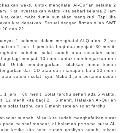
lokasikan waktu untuk menghafal Al-Qur'an selama 2
jam. Kita investasikan waktu kita sehari selama 2 jam
 kita kejar, maka dunia pun akan mengikuti. Tapi jika
k akan kita dapatkan. Sesuai dengan firman Allah SWT
t 20 dan 22.
ebanyak 1 halaman dalam menghafal Al-Qur'an. 2 jam
dapatkan 1 jam. 1 jam kita bagi dua menjadi 30 menit.
enghafal sebelum solat subuh atau sesudah solat
a bagi lagi menjadi 10 menit untuk mendengarkan dan
al. Untuk mendengarkan, silahkan teman-teman
ngarkan dari CD atau dari manapun. Lalu 30 menit
 atau setelah solat Isya. Maka 1 jam pertama sudah
. 1 jam = 60 menit. Solat fardhu sehari ada 5 waktu.
t. 12 menit kita bagi 2 = 6 menit. Hafalkan Al-Qur'an
m solat fardhu dan 6 menit setelah solat fardhu.
at-solat sunnah. Misal kita sudah menghafalkan surat
 pada mushaf standar, di halaman pertama surat Al-
ka ketika kita solat sunah qobliyah subuh, rakaat