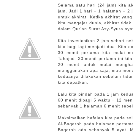
Selama satu hari (24 jam) kita a
jam. Jadi 1 hari = 1 halaman = 2 
untuk akhirat. Ketika akhirat yang
kita mengejar dunia, akhirat tida
dalam Qur'an Surat Asy-Syura aya
Kita investasikan 2 jam sehari s
kita bagi lagi menjadi dua. Kita 
30 menit pertama kita mulai m
Tahajud. 30 menit pertama ini kit
20 menit untuk mulai menghaf
menggunakan apa saja, mau mende
keduanya dilakukan sebelum tidur
kita dapatkan.
Lalu kita pindah pada 1 jam kedua
60 menit dibagi 5 waktu = 12 meni
sebanyak 1 halaman 6 menit sebelu
Maksimalkan hafalan kita pada sol
Al-Baqaroh pada halaman pertama
Baqaroh ada sebanyak 5 ayat. Ma