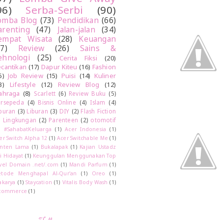
96)
Serba-Serbi
(90)
omba Blog
(73)
Pendidikan
(66)
arenting
(47)
Jalan-jalan
(34)
empat Wisata
(28)
Keuangan
27)
Review
(26)
Sains &
ehnologi
(25)
Cerita Fiksi
(20)
cantikan
(17)
Dapur Kiteu
(16)
Fashion
5)
Job Review
(15)
Puisi
(14)
Kuliner
3)
Lifestyle
(12)
Review Blog
(12)
ahraga
(8)
Scarlett
(6)
Review Buku
(5)
rsepeda
(4)
Bisnis Online
(4)
Islam
(4)
buran
(3)
Liburan
(3)
DIY
(2)
Flash Fiction
)
Lingkungan
(2)
Parenteen
(2)
otomotif
)
#SahabatKeluarga
(1)
Acer Indonesia
(1)
er Switch Alpha 12
(1)
Acer Switchable Me
(1)
nten Lama
(1)
Bukalapak
(1)
Kajian Ustadz
i Hidayat
(1)
Keunggulan Menggunakan Top
vel Domain .net/.com
(1)
Mandi Parfum
(1)
tode Menghapal Al-Qur'an
(1)
Oreo
(1)
akarya
(1)
Staycation
(1)
Vitalis Body Wash
(1)
commerce
(1)