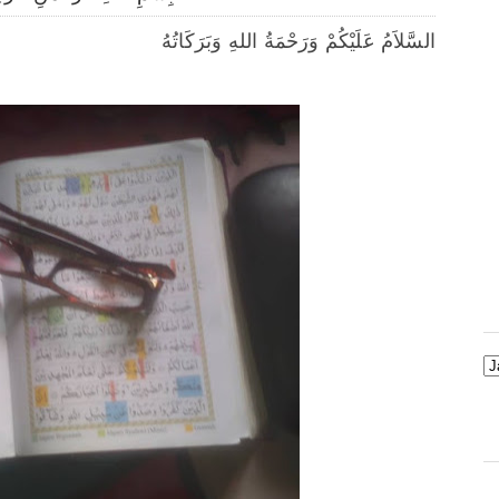
السَّلاَمُ عَلَيْكُمْ وَرَحْمَةُ اللهِ وَبَرَكَاتُهُ