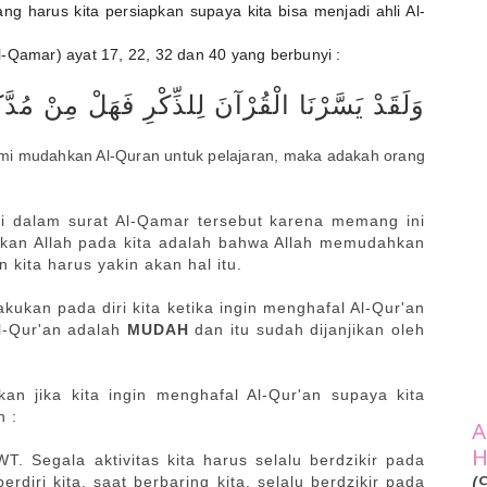
ng harus kita persiapkan supaya kita bisa menjadi ahli Al-
-Qamar) ayat 17, 22, 32 dan 40 yang berbunyi :
وَلَقَدْ يَسَّرْنَا الْقُرْآنَ لِلذِّكْرِ فَهَلْ مِنْ مُدَّك
mi mudahkan Al-Quran untuk pelajaran, maka adakah orang
i dalam surat Al-Qamar tersebut karena memang ini
inkan Allah pada kita adalah bahwa Allah memudahkan
 kita harus yakin akan hal itu.
akukan pada diri kita ketika ingin menghafal Al-Qur'an
-Qur'an adalah
MUDAH
dan itu sudah dijanjikan oleh
kan jika kita ingin menghafal Al-Qur'an supaya kita
 :
A
H
WT. Segala aktivitas kita harus selalu berdzikir pada
(
erdiri kita, saat berbaring kita, selalu berdzikir pada