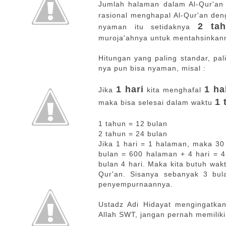
Jumlah halaman dalam Al-Qur'an
rasional menghapal Al-Qur'an de
2 ta
nyaman itu setidaknya
muroja'ahnya untuk mentahsinkann
Hitungan yang paling standar, pal
nya pun bisa nyaman, misal :
1 hari
1 h
Jika
kita menghafal
1 
maka bisa selesai dalam waktu
1 tahun = 12 bulan
2 tahun = 24 bulan
Jika 1 hari = 1 halaman, maka 30
bulan = 600 halaman + 4 hari = 4
bulan 4 hari. Maka kita butuh wak
Qur'an. Sisanya sebanyak 3 bula
penyempurnaannya.
Ustadz Adi Hidayat mengingatkan
Allah SWT, jangan pernah memiliki