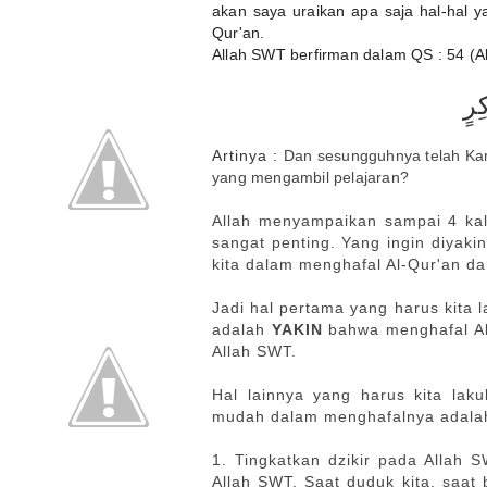
akan saya uraikan apa saja hal-hal ya
Qur'an.
Allah SWT berfirman dalam QS : 54 (Al
ِرٍ
Artinya :
Dan sesungguhnya telah Ka
yang mengambil pelajaran?
Allah menyampaikan sampai 4 kal
sangat penting. Yang ingin diyak
kita dalam menghafal Al-Qur'an dan
Jadi hal pertama yang harus kita l
adalah
YAKIN
bahwa menghafal Al
Allah SWT.
Hal lainnya yang harus kita laku
mudah dalam menghafalnya adalah
1. Tingkatkan dzikir pada Allah S
Allah SWT. Saat duduk kita, saat b