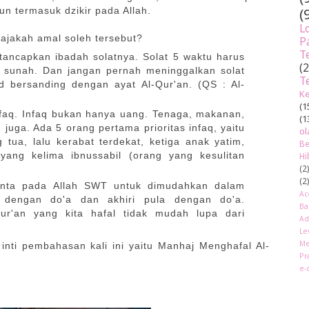
(
un termasuk dzikir pada Allah.
L
ajakah amal soleh tersebut?
P
T
tancapkan ibadah solatnya. Solat 5 waktu harus
(
t sunah. Dan jangan pernah meninggalkan solat
T
d bersanding dengan ayat Al-Qur'an. (QS : Al-
Ke
(1
infaq. Infaq bukan hanya uang. Tenaga, makanan,
(1
n juga. Ada 5 orang pertama prioritas infaq, yaitu
ol
tua, lalu kerabat terdekat, ketiga anak yatim,
Be
ang kelima ibnussabil (orang yang kesulitan
Hi
(2
(2
inta pada Allah SWT untuk dimudahkan dalam
Ac
i dengan do'a dan akhiri pula dengan do'a.
Ba
r'an yang kita hafal tidak mudah lupa dari
Ad
Le
Me
inti pembahasan kali ini yaitu Manhaj Menghafal Al-
Pr
e-