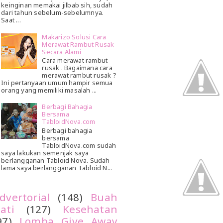
keinginan memakai jilbab sih, sudah
dari tahun sebelum-sebelumnya.
Saat ...
Makarizo Solusi Cara
Merawat Rambut Rusak
Secara Alami
Cara merawat rambut
rusak . Bagaimana cara
merawat rambut rusak ?
Ini pertanyaan umum hampir semua
orang yang memiliki masalah ...
Berbagi Bahagia
Bersama
TabloidNova.com
Berbagi bahagia
bersama
TabloidNova.com sudah
saya lakukan semenjak saya
berlangganan Tabloid Nova. Sudah
lama saya berlangganan Tabloid N...
dvertorial
(148)
Buah
ati
(127)
Kesehatan
97)
Lomba Give Away