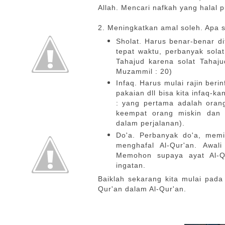
Allah. Mencari nafkah yang halal p
2. Meningkatkan amal soleh. Apa s
Sholat. Harus benar-benar di
tepat waktu, perbanyak sola
Tahajud karena solat Tahaju
Muzammil : 20)
Infaq. Harus mulai rajin ber
pakaian dll bisa kita infaq-ka
: yang pertama adalah orang 
keempat orang miskin dan y
dalam perjalanan).
Do'a. Perbanyak do'a, mem
menghafal Al-Qur'an. Awal
Memohon supaya ayat Al-Qu
ingatan.
Baiklah sekarang kita mulai pada 
Qur'an dalam Al-Qur'an.