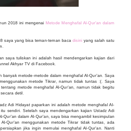
tahun 2018 ini mengenai
Metode Menghafal Al-Qur'an dalam
2018 saya yang bisa teman-teman baca
disini
yang salah satu
n.
 saya tuliskan ini adalah hasil mendengarkan kajian dari
hannel Akhyar TV di Facebook.
udah banyak metode-metode dalam menghafal Al-Qur'an. Saya
enggunakan metode Tikrar, namun tidak tuntas :(. Saya
tentang metode menghafal Al-Qur'an, namun tidak begitu
ecara detil.
adz Adi Hidayat paparkan ini adalah metode menghafal Al-
itu sendiri. Setelah saya mendengarkan kajian Ustadz Adi
l-Qur'an dalam Al-Qur'an, saya bisa mengambil kesimpulan
 Al-Qur'an menggunakan metode Tikrar tidak tuntas, ada
ersiapkan jika ingin memulai menghafal Al-Qur'an. Nanti