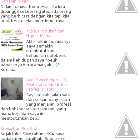
Kah Dan Kulan
Dalam bahasa Indonesia, jika kita
dipanggil seseorang atau ada orang
yang berbicara dengan kita tapi kita
tidak begitu jelas mendengarnya...
Tipis, Produktif dan
Nggak Mahal
Akhir-akhir ini, rasanya
saya semakin
membutuhkan
kehadiran notebook
dalam kehidupan saya *beuh...
bahasanya berat amat yak... :)*
Kenapa...
Acer Switch Alpha 12,
Switchable Me Untuk
Profesi & Hobi
Saya adalah salah satu
dari sekian banyak ibu
yang menjalani profesi
dan hobi secara bersamaan, yang
mana kegiatan saya itu
membutuhkan seb...
Kewajiban Berjilbab
Sejak lulus SMA tahun 1994, saya
sudah memakai jilbab. Sebetulnya,