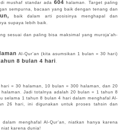
604
 di mushaf standar ada
halaman. Target paling
ngan sempurna, bacaan yang baik dengan tenang dan
hun,
baik dalam arti posisinya menghapal dan
ya supaya lebih baik.
ing sesuai dan paling bisa maksimal yang muroja'ah-
alaman
Al-Qur'an (kita asumsikan 1 bulan = 30 hari)
tahun 8 bulan 4 hari
.
 hari = 30 halaman, 10 bulan = 300 halaman, dan 20
 halaman. Jadi totalnya adalah 20 bulan = 1 tahun 8
tu selama 1 tahun 8 bulan 4 hari dalam menghafal Al-
n 26 hari, ini digunakan untuk proses tahsin dan
 dalam menghafal Al-Qur'an, niatkan hanya karena
 niat karena dunia!