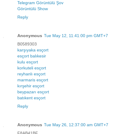
Telegram Görüntülü Şov
Görüntülü Show
Reply
Anonymous
Tue May 12, 11:41:00 pm GMT+7
B0589303
karşıyaka esçort
esçort balıkesir
kulu esçort
korkuteli esçort
reyhanlı esçort
marmaris esçort
kırşehir esçort
beypazarı esçort
batıkent esçort
Reply
Anonymous
Tue May 26, 12:37:00 am GMT+7
F8AB41BF