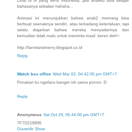
Lihat di tv yang versi indonesia, jadi anakku bisa belajar
bahasanya sekalian hahaha...
Animasi ini menunjukkan bahwa anak2 memang bisa
berbuat seenaknya sendiri, atau terkadang keterlaluan, tapi
selalu diajarkan bahwa mereka menyadarinya dan
kemudian tidak malu untuk meminta maaf, keren deh!~
http://farrelandmerry.blogspot.co.id
Reply
Watch box office
Wed Mar 02, 04:42:00 pm GMT+7
Ponakan ku ngefans banget nih sama pororo :D
Reply
Anonymous
Sat Oct 25, 05:44:00 pm GMT+7
7F7D218895
Güvenilir Show