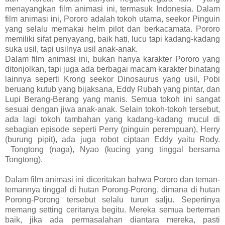
menayangkan film animasi ini, termasuk Indonesia. Dalam
film animasi ini, Pororo adalah tokoh utama, seekor Pinguin
yang selalu memakai helm pilot dan berkacamata. Pororo
memiliki sifat penyayang, baik hati, lucu tapi kadang-kadang
suka usil, tapi usilnya usil anak-anak.
Dalam film animasi ini, bukan hanya karakter Pororo yang
ditonjolkan, tapi juga ada berbagai macam karakter binatang
lainnya seperti Krong seekor Dinosaurus yang usil, Pobi
beruang kutub yang bijaksana, Eddy Rubah yang pintar, dan
Lupi Berang-Berang yang manis. Semua tokoh ini sangat
sesuai dengan jiwa anak-anak. Selain tokoh-tokoh tersebut,
ada lagi tokoh tambahan yang kadang-kadang mucul di
sebagian episode seperti Perry (pinguin perempuan), Herry
(burung pipit), ada juga robot ciptaan Eddy yaitu Rody.
Tongtong (naga), Nyao (kucing yang tinggal bersama
Tongtong).
Dalam film animasi ini diceritakan bahwa Pororo dan teman-
temannya tinggal di hutan Porong-Porong, dimana di hutan
Porong-Porong tersebut selalu turun salju. Sepertinya
memang setting ceritanya begitu. Mereka semua berteman
baik, jika ada permasalahan diantara mereka, pasti