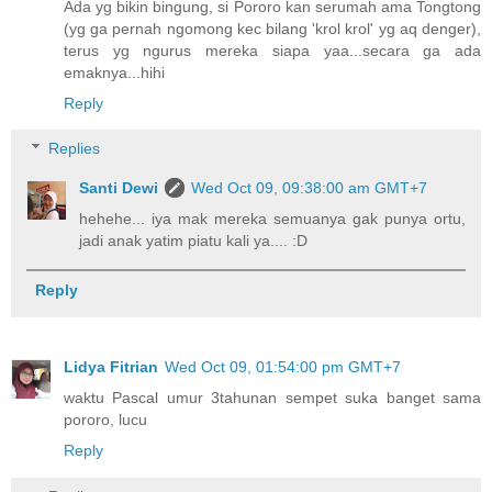
Ada yg bikin bingung, si Pororo kan serumah ama Tongtong
(yg ga pernah ngomong kec bilang 'krol krol' yg aq denger),
terus yg ngurus mereka siapa yaa...secara ga ada
emaknya...hihi
Reply
Replies
Santi Dewi
Wed Oct 09, 09:38:00 am GMT+7
hehehe... iya mak mereka semuanya gak punya ortu,
jadi anak yatim piatu kali ya.... :D
Reply
Lidya Fitrian
Wed Oct 09, 01:54:00 pm GMT+7
waktu Pascal umur 3tahunan sempet suka banget sama
pororo, lucu
Reply