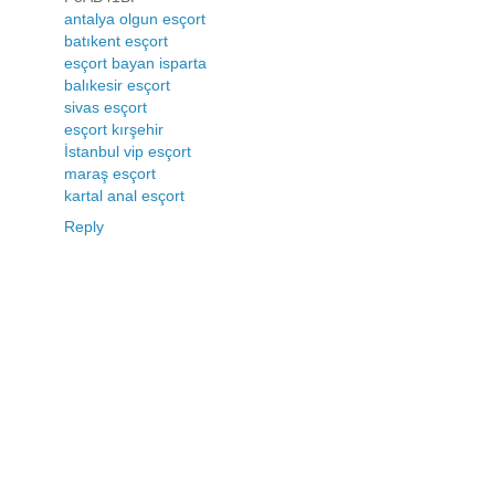
antalya olgun esçort
batıkent esçort
esçort bayan isparta
balıkesir esçort
sivas esçort
esçort kırşehir
İstanbul vip esçort
maraş esçort
kartal anal esçort
Reply