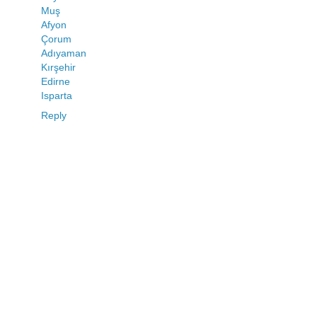
Muş
Afyon
Çorum
Adıyaman
Kırşehir
Edirne
Isparta
Reply