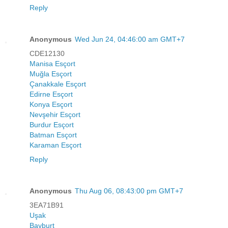
Reply
Anonymous
Wed Jun 24, 04:46:00 am GMT+7
CDE12130
Manisa Esçort
Muğla Esçort
Çanakkale Esçort
Edirne Esçort
Konya Esçort
Nevşehir Esçort
Burdur Esçort
Batman Esçort
Karaman Esçort
Reply
Anonymous
Thu Aug 06, 08:43:00 pm GMT+7
3EA71B91
Uşak
Bayburt