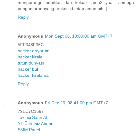
mengurangi mobilitas dan keluar lama2 yaa.. semoga
pengantarannya jg prokes jd tetap aman nih :)
Reply
Anonymous
Mon Sept 08, 10:09:00 am GMT+7
5FF348F36C
hacker arıyorum
hacker kirala
tütün dünyası
hacker bul
hacker kiralama
Reply
Anonymous
Fri Dec 26, 08:41:00 pm GMT+7
79EC7C1567
Takipçi Satın Al
YT Ücretsiz Abone
SMM Panel