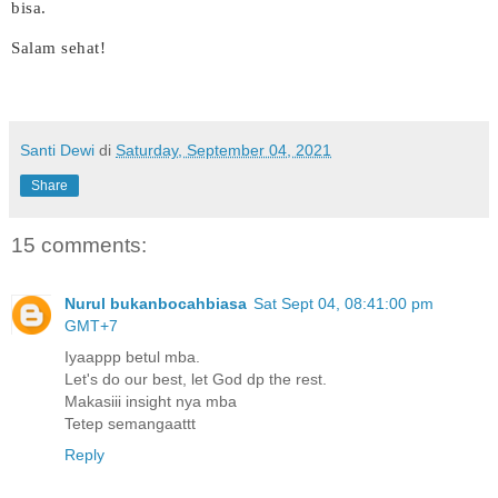
bisa.
Salam sehat!
Santi Dewi
di
Saturday, September 04, 2021
Share
15 comments:
Nurul bukanbocahbiasa
Sat Sept 04, 08:41:00 pm
GMT+7
Iyaappp betul mba.
Let's do our best, let God dp the rest.
Makasiii insight nya mba
Tetep semangaattt
Reply