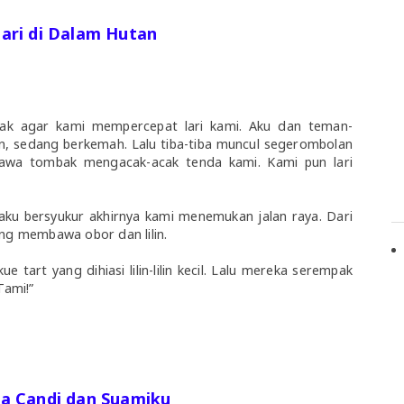
lari di Dalam Hutan
eriak agar kami mempercepat lari kami. Aku dan teman-
, sedang berkemah. Lalu tiba-tiba muncul segerombolan
a tombak mengacak-acak tenda kami. Kami pun lari
aku bersyukur akhirnya kami menemukan jalan raya. Dari
ang membawa obor dan lilin.
tart yang dihiasi lilin-lilin kecil. Lalu mereka serempak
 Tami!”
a Candi dan Suamiku