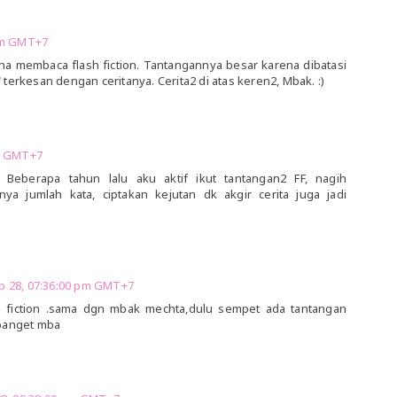
 pm GMT+7
a membaca flash fiction. Tantangannya besar karena dibatasi
terkesan dengan ceritanya. Cerita2 di atas keren2, Mbak. :)
pm GMT+7
.. Beberapa tahun lalu aku aktif ikut tantangan2 FF, nagih
nya jumlah kata, ciptakan kejutan dk akgir cerita juga jadi
b 28, 07:36:00 pm GMT+7
h fiction .sama dgn mbak mechta,dulu sempet ada tantangan
 banget mba