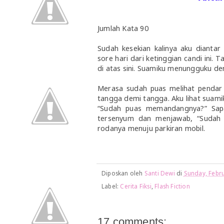
Jumlah Kata 90
Sudah kesekian kalinya aku diantar
sore hari dari ketinggian candi ini. 
di atas sini. Suamiku menungguku d
Merasa sudah puas melihat pendar 
tangga demi tangga. Aku lihat suam
“Sudah puas memandangnya?” Sapa
tersenyum dan menjawab, “Sudah s
rodanya menuju parkiran mobil.
Diposkan oleh
Santi Dewi
di
Sunday, Febru
Label:
Cerita Fiksi
,
Flash Fiction
17 comments: