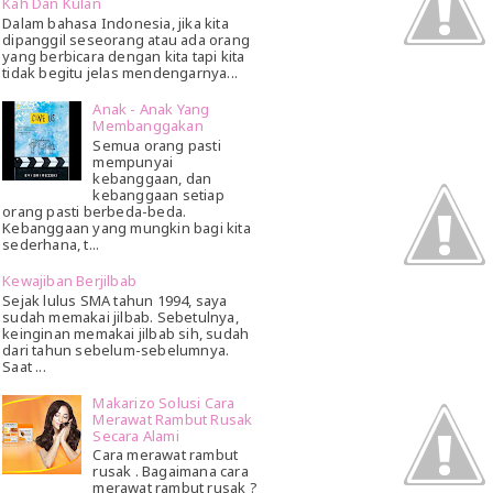
Kah Dan Kulan
Dalam bahasa Indonesia, jika kita
dipanggil seseorang atau ada orang
yang berbicara dengan kita tapi kita
tidak begitu jelas mendengarnya...
Anak - Anak Yang
Membanggakan
Semua orang pasti
mempunyai
kebanggaan, dan
kebanggaan setiap
orang pasti berbeda-beda.
Kebanggaan yang mungkin bagi kita
sederhana, t...
Kewajiban Berjilbab
Sejak lulus SMA tahun 1994, saya
sudah memakai jilbab. Sebetulnya,
keinginan memakai jilbab sih, sudah
dari tahun sebelum-sebelumnya.
Saat ...
Makarizo Solusi Cara
Merawat Rambut Rusak
Secara Alami
Cara merawat rambut
rusak . Bagaimana cara
merawat rambut rusak ?