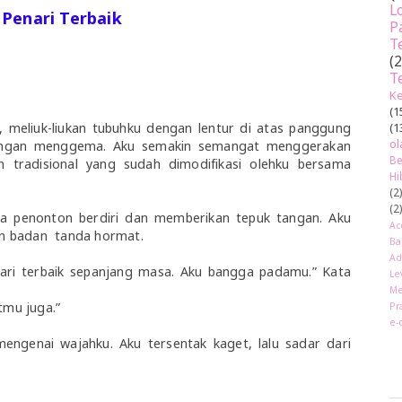
L
Penari Terbaik
P
T
(
T
Ke
(1
(1
 meliuk-liukan tubuhku dengan lentur di atas panggung
ol
angan menggema. Aku semakin semangat menggerakan
Be
an tradisional yang sudah dimodifikasi olehku bersama
Hi
(2
(2
mua penonton berdiri dan memberikan tepuk tangan. Aku
Ac
n badan tanda hormat.
Ba
Ad
ri terbaik sepanjang masa. Aku bangga padamu.” Kata
Le
Me
atmu juga.”
Pr
e-
mengenai wajahku. Aku tersentak kaget, lalu sadar dari