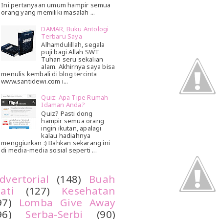
Ini pertanyaan umum hampir semua
orang yang memiliki masalah ...
DAMAR, Buku Antologi
Terbaru Saya
Alhamdulillah, segala
puji bagi Allah SWT
Tuhan seru sekalian
alam. Akhirnya saya bisa
menulis kembali di blog tercinta
www.santidewi.com i...
Quiz: Apa Tipe Rumah
Idaman Anda?
Quiz? Pasti dong
hampir semua orang
ingin ikutan, apalagi
kalau hadiahnya
menggiurkan :) Bahkan sekarang ini
di media-media sosial seperti ...
dvertorial
(148)
Buah
ati
(127)
Kesehatan
97)
Lomba Give Away
96)
Serba-Serbi
(90)