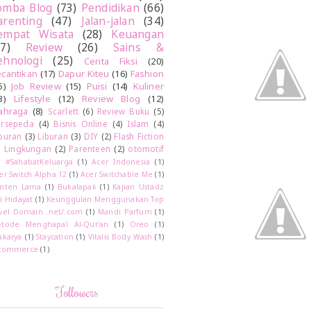
omba Blog
(73)
Pendidikan
(66)
arenting
(47)
Jalan-jalan
(34)
empat Wisata
(28)
Keuangan
27)
Review
(26)
Sains &
ehnologi
(25)
Cerita Fiksi
(20)
cantikan
(17)
Dapur Kiteu
(16)
Fashion
5)
Job Review
(15)
Puisi
(14)
Kuliner
3)
Lifestyle
(12)
Review Blog
(12)
ahraga
(8)
Scarlett
(6)
Review Buku
(5)
rsepeda
(4)
Bisnis Online
(4)
Islam
(4)
buran
(3)
Liburan
(3)
DIY
(2)
Flash Fiction
)
Lingkungan
(2)
Parenteen
(2)
otomotif
)
#SahabatKeluarga
(1)
Acer Indonesia
(1)
er Switch Alpha 12
(1)
Acer Switchable Me
(1)
nten Lama
(1)
Bukalapak
(1)
Kajian Ustadz
i Hidayat
(1)
Keunggulan Menggunakan Top
vel Domain .net/.com
(1)
Mandi Parfum
(1)
tode Menghapal Al-Qur'an
(1)
Oreo
(1)
akarya
(1)
Staycation
(1)
Vitalis Body Wash
(1)
commerce
(1)
Followers