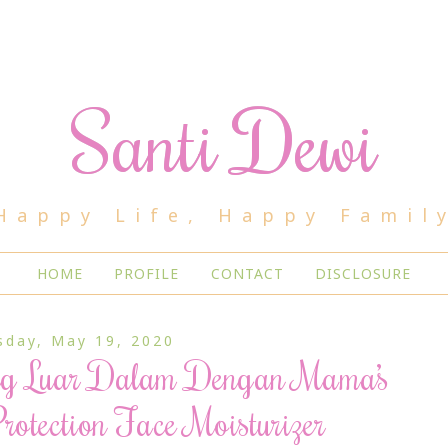
Santi Dewi
Happy Life, Happy Famil
HOME
PROFILE
CONTACT
DISCLOSURE
sday, May 19, 2020
ng Luar Dalam Dengan Mama’s
rotection Face Moisturizer