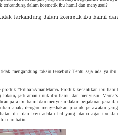
ak
t
erkandung dalam kosme
t
ik ibu hamil dan menyusui?
tidak terkandung dalam kosmetik ibu hamil dan
g
t
idak mengandung
t
oksin
t
ersebu
t
?
Tentu saja ada ya ibu-
e produk #PilihanAmanMama. Produk kecan
t
ikan ibu hamil
ng
t
oksin, jadi aman unuk ibu hamil dan menyusui. Mama’s
t
iran para ibu hamil dan menyusui dalam perjalanan para ibu
arkan anak, dengan menyediakan produk perawatan yang
eha
t
an diri dan bayi adalah
hal
yang u
t
ama agar
ibu dan
hir dan batin.