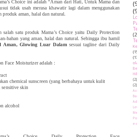
ama’s Choice ini adalah “Aman dari Hati, Untuk Mama dan
(
usui tidak usah merasa khawatir lagi dalam menggunakan
(
 produk aman, halal dan natural.
L
P
T
 salah satu produk Mama’s Choice yaitu Daily Protection
(
han-bahan yang aman, halal dan natural. Sehingga ibu hamil
T
l Aman, Glowing Luar
Dalam
sesuai tagline dari Daily
Ke
(1
(1
ol
n Face Moisturizer adalah :
Be
Hi
ract
(2
an chemical sunscreen (yang berbahaya untuk kulit
(2
sensitive skin
Ac
Ba
Ad
n alcohol
Le
Me
Pr
e-
ma’s Choice Daily Protection Face