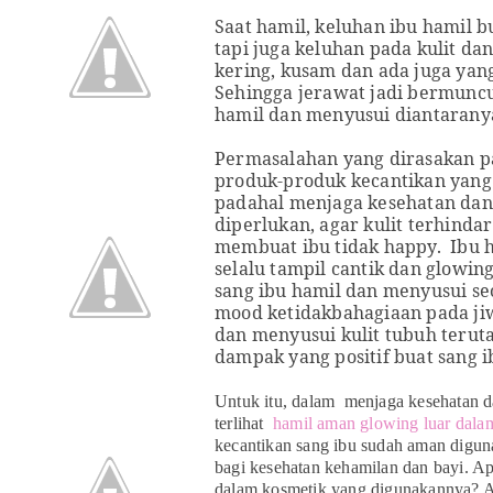
Saa
t
hamil, keluhan ibu hamil b
t
api juga keluhan pada kuli
t
dan
kering, kusam dan ada juga yan
Sehingga jerawat jadi bermunc
hamil dan menyusui diantaran
Permasalahan yang dirasakan p
produk-produk kecan
t
ikan yan
padahal menjaga keseha
t
an dan
diperlukan, agar kuli
t
t
erhindar
membuat ibu tidak happy.
Ibu 
selalu
t
ampil can
t
ik dan glowing.
sang ibu hami
l
dan menyusui se
mood ke
t
idakbahagiaan pada ji
dan menyusui kulit tubuh teru
dampak yang positif buat sang i
Un
t
uk i
t
u, dalam menjaga keseha
t
an 
t
erlih
at
hamil aman glowing luar dala
kecan
t
ikan sang ibu sudah aman digu
bagi keseha
t
an kehamilan dan bayi. A
dalam kosme
t
ik yang digunakannya? A