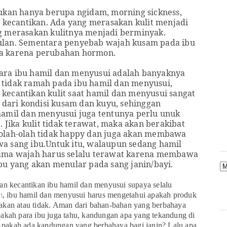
ukan hanya berupa ngidam, morning sickness,
 kecan
t
ikan. Ada yang merasakan kuli
t
menjadi
g merasakan kuli
t
nya menjadi berminyak.
ulan. Sementara penyebab wajah kusam pada ibu
ya karena perubahan hormon.
ara ibu hamil dan menyusui
adalah
banyaknya
g
t
idak ramah pada ibu hamil dan menyusui,
 kecan
t
i
k
an kuli
t
saa
t
hamil dan menyusui sanga
t
 dari
kondisi
kusam dan kuyu
, sehinggan
hamil dan menyusui juga
t
en
t
unya perlu unuk
 Jika kuli
t
t
idak
t
erawa
t
,
maka
akan berakiba
t
olah-olah
t
idak happy dan juga akan membawa
wa sang ibu.
Untuk itu, walaupun sedang hamil
tama wajah harus selalu terawat karena membawa
bu yang akan menular pada sang janin/bayi.
dan kecan
t
ikan ibu hamil dan menyusui supaya selalu
m
, ibu hami
l
dan menyusui harus menge
t
ahui apakah produk
nakan
atau tidak.
Aman dari bahan-bahan yang berbahaya
pakah para ibu
juga t
ahu, kandungan apa yang
t
ekandung di
pakah ada kandungan yang berbahaya bagi janin? Lalu apa