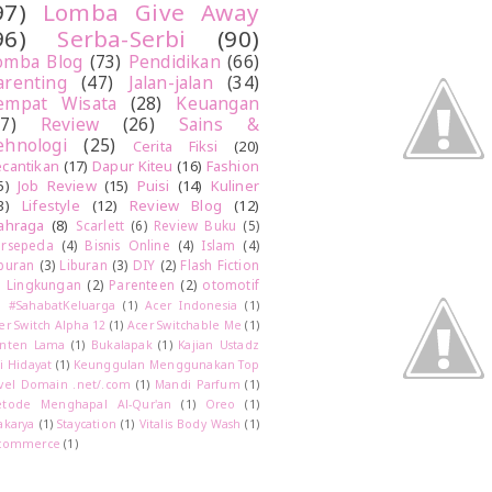
97)
Lomba Give Away
96)
Serba-Serbi
(90)
omba Blog
(73)
Pendidikan
(66)
arenting
(47)
Jalan-jalan
(34)
empat Wisata
(28)
Keuangan
27)
Review
(26)
Sains &
ehnologi
(25)
Cerita Fiksi
(20)
cantikan
(17)
Dapur Kiteu
(16)
Fashion
5)
Job Review
(15)
Puisi
(14)
Kuliner
3)
Lifestyle
(12)
Review Blog
(12)
ahraga
(8)
Scarlett
(6)
Review Buku
(5)
rsepeda
(4)
Bisnis Online
(4)
Islam
(4)
buran
(3)
Liburan
(3)
DIY
(2)
Flash Fiction
)
Lingkungan
(2)
Parenteen
(2)
otomotif
)
#SahabatKeluarga
(1)
Acer Indonesia
(1)
er Switch Alpha 12
(1)
Acer Switchable Me
(1)
nten Lama
(1)
Bukalapak
(1)
Kajian Ustadz
i Hidayat
(1)
Keunggulan Menggunakan Top
vel Domain .net/.com
(1)
Mandi Parfum
(1)
tode Menghapal Al-Qur'an
(1)
Oreo
(1)
akarya
(1)
Staycation
(1)
Vitalis Body Wash
(1)
commerce
(1)