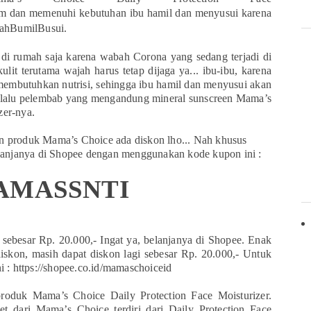
dan memenuhi kebutuhan ibu hamil dan menyusui karena
ahBumilBusui.
 di rumah saja karena wabah Corona yang sedang terjadi di
lit terutama wajah harus tetap dijaga ya... ibu-ibu, karena
 membutuhkan nutrisi, sehingga ibu hamil dan menyusui akan
selalu pelembab yang mengandung mineral sunscreen Mama’s
zer-nya.
an produk Mama’s Choice ada diskon lho... Nah khusus
anjanya di Shopee dengan menggunakan kode kupon ini :
AMASSNTI
sebesar Rp. 20.000,- Ingat ya, belanjanya di Shopee. Enak
diskon, masih dapat diskon lagi sebesar Rp. 20.000,- Untuk
i :
https://shopee.co.id/mamaschoiceid
roduk Mama’s Choice Daily Protection Face Moisturizer.
t dari Mama’s Choice terdiri dari Daily Protection Face