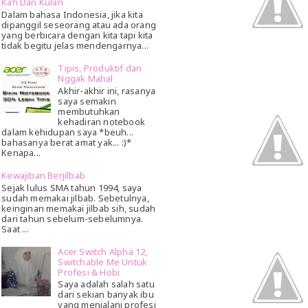
Kah Dan Kulan
Dalam bahasa Indonesia, jika kita
dipanggil seseorang atau ada orang
yang berbicara dengan kita tapi kita
tidak begitu jelas mendengarnya...
Tipis, Produktif dan
Nggak Mahal
Akhir-akhir ini, rasanya
saya semakin
membutuhkan
kehadiran notebook
dalam kehidupan saya *beuh...
bahasanya berat amat yak... :)*
Kenapa...
Kewajiban Berjilbab
Sejak lulus SMA tahun 1994, saya
sudah memakai jilbab. Sebetulnya,
keinginan memakai jilbab sih, sudah
dari tahun sebelum-sebelumnya.
Saat ...
Acer Switch Alpha 12,
Switchable Me Untuk
Profesi & Hobi
Saya adalah salah satu
dari sekian banyak ibu
yang menjalani profesi