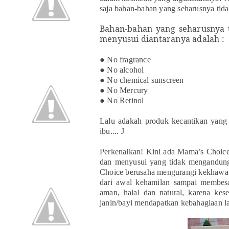
saja bahan-bahan yang seharusnya
t
id
Bahan-bahan yang seharusnya 
menyusui d
ian
t
aranya adalah :
● No fragrance
● No alcohol
● No chemical sunscreen
● No Mercury
● No Retinol
Lalu adakah produk kecan
t
ikan yan
ibu....
J
Perkenalkan
! K
ini ada Mama’s Choic
dan menyusui yang
t
idak mengandu
Choice berusaha mengurangi kekhawa
dari awal kehamilan sampai membes
aman, halal dan na
t
ural, karena kes
janin/bayi mendapatkan kebahagiaan la